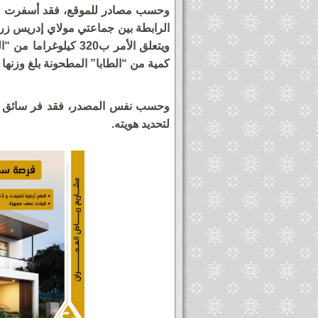
وحسب مصادر للموقع، فقد أسفرت عمل
الرابطة بين جماعتي مولاي إدريس ز
كمية من “الطابا” المطحونة بلغ وزنها 500 غرام.
وحسب نفس المصدر، فقد فر سائق الس
لتحديد هويته.