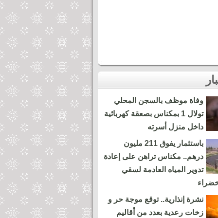
وفاة موظف بالسجن المحلي
تولال 1 بمكناس بصعقة كهربائية
داخل منزل أسرته
باستثمار يفوق 211 مليون
درهم.. مكناس تراهن على إعادة
تدوير المياه العادمة لسقي
خضراء
نشرة إنذارية.. توقع موجة حر و
زخات رعدية بعدد من أقاليم