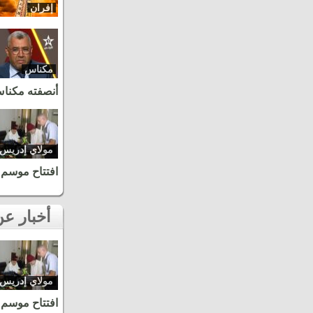
إفران
مكناس
أنصفته مكنا
مولاي إدريس
زرهون
افتتاح موسم 
أخبار عن نفس المنطقة
مولاي إدريس
زرهون
افتتاح موسم 