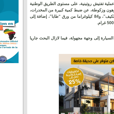
ية تفتيش روتينية، على مستوى الطريق الوطنية
رهون وزكوطة، عن ضبط كمية كبيرة من المخدرات،
ويتعلق الأمر ب320 كيلوغراما من “الكيف”، و84 كيلوغراما من ورق “طابا”، إضافة إلى
يارة إلى وجهة مجهولة، فيما لازال البحث جاريا