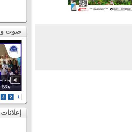
صوت و صورة
اوة..
أشهر الطائفات العيساوية، دنيا باطما
بمناس
كبرى
ومروان حاجي.. شاهد أقوى لحظات ثاني
هكذا 
سهرات مهرجان عيساوة بمكناس
الخامس أطر
3
2
1
إعلانات