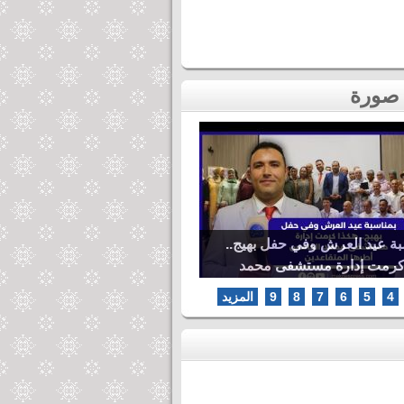
بة عيد العرش وفي حفل بهيج..
كرمت إدارة مستشفى محمد
ها المتقاعدين
4
5
6
7
8
9
المزيد