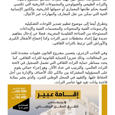
والتراث الطبيعي والجيولوجي والمجموعات التاريخية التي تكتسي
أهمية بحكم طابعها المعماري أو حمولتها التاريخية، والكنوز الإنسانية
الحية التي تمكن من نقل المعارف والمهارات عبر الأجيال.
وتطرق أيضا إلى موضوع تنظيم تصدير اللوحات التشكيلية
والرسومات الفنية والمنحوتات والمجسمات الفنية والإبداعات
المستوحاة من الصناعة التقليدية المغربية، فضلا عن إدخال مفاهيم
جديدة تهمّ إعداد مخططات تدبير التراث وكذا إخضاع الأشغال الكبرى
والأوراش التي ترتبط بالتراث الثقافي.
وفي الجانب الزجري، يتضمن مشروع القانون عقوبات مشددة للحد
من المخالفات، وذلك تعزيزا للحماية القانونية للتراث الثقافي، كما
يحدد مساطر حماية التراث الثقافي التي تشمل التسجيل في لائحة
التراث العالمي، والترتيب في عداد الآثار، وهو إجراء حمائي يقوم
على المسؤولية المشتركة بين مالكي تلك الأصناف والإدارة من أجل
الحفاظ عليها، والتقييد في السجل الوطني للجرد، والذي يعتبر بمثابة
قاعدة بيانات تقيد فيها عناصر التراث.