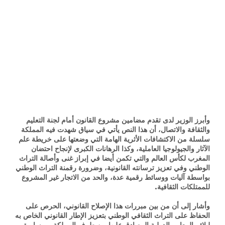
وأبرز الوزير لدى تقدم مضامين مشروع القانون أمام لجنة التعليم
والثقافة والاتصال، أن هذا النص يأتي في سياق شهدت فيه المملكة
سلسلة من الاكتشافات الأثرية الهامة التي وضعتها على خريطة علم
الآثار والجيولوجيا العاملية، وكذا الرهانات الكبرى لإنجاح احتضان
المغرب لكأس العالم والتي تكمن أيضا في إبراز غنى وأصالة التراث
الوطني وفي تعزيز ترسانته القانونية، وضرورة رقمنة التراث الوطني
بواسطة آليات ووسائط رقمية عدة، والحد من الاتجار غير المشروع
للممتلكات الثقافية.
وأشار إلى أن من بين مبررات هذا الإصلاح القانوني، الحرص على
الحفاظ على التراث الثقافي الوطني بتعزيز الإطار القانوني الخاص به
ليلائم المعايير الدولية المصادق عليها من طرف المملكة، ومسايرة