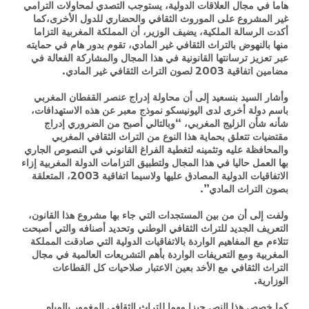
هاما في مجال العلاقات الدولية، يستوجب التصدي لمحاولات الترامي
غير المشروع على الموروث الثقافي والحضاري للدول الأخرى،كما
أكدت الرسالة الملكية، يضيف الوزير، أن المملكة المغربية التزاما
منها بالنهوض بالتراث الثقافي غير المادي، تقوم بدور هام في حمايته
عبر تعزيز ترسانتها القانونية في هذا المجال والمشاركة الفعالة في
مضامين اتفاقية 2003 لصون التراث الثقافي غير المادي.
وأشار السيد بنسعيد إلى أن محاولة إدراج عنصر القفطان المغربي
باسم دولة أخرى لدى اليونيسكو نموذج معبر عن هذه الاستهدافات،
شأنه شأن الزليج المغربي، “وبالتالي أصبح من الضروري إدراج
مقتضيات تتعلق بحماية هذا النوع من التراث الثقافي المغربي
والمحافظة عليه وتثمينه لتغطية الفراغ القانوني في النصوص الجاري
بها العمل حاليا في هذا المجال ولتطبيق التزامات الدولة المغربية إزاء
الاتفاقيات الدولية المصادق عليها ولاسيما اتفاقية 2003، المتعلقة
بصون التراث المادي”.
ولفت إلى أن من بين المستجدات التي جاء بها مشروع هذا القانون،
التعريف الجديد للتراث الثقافي الوطني وتحديد أصنافه والتي أصبحت
تتلاءم مع المفاهيم الواردة بالاتفاقيات الدولية التي صادقت المملكة
المغربية ومع التعريفات الواردة بأهم التشريعات العالمية في مجال
التراث الثقافي مع الأخد بعين الاعتبار صلاحيات كل القطاعات
الوزارية.
كما خصص هذا النص حيزا مهما للتراث الثقافي المغمور بالمياه