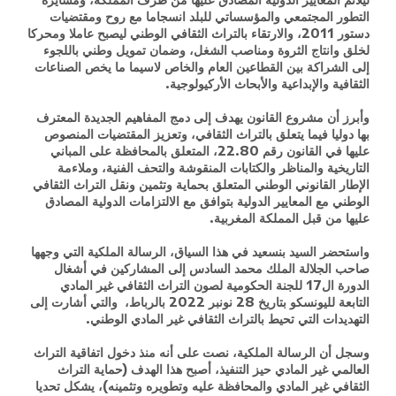
التطور المجتمعي والمؤسساتي للبلد انسجاما مع روح ومقتضيات
دستور 2011، والارتقاء بالتراث الثقافي الوطني ليصبح عاملا ومحركا
لخلق وانتاج الثروة ومناصب الشغل، وضمان تمويل وطني باللجوء
إلى الشراكة بين القطاعين العام والخاص لاسيما ما يخص الصناعات
الثقافية والإبداعية والأبحاث الأركيولوجية.
وأبرز أن مشروع القانون يهدف إلى دمج المفاهيم الجديدة المعترف
بها دوليا فيما يتعلق بالتراث الثقافي، وتعزيز المقتضيات المنصوص
عليها في القانون رقم 22.80، المتعلق بالمحافظة على المباني
التاريخية والمناظر والكتابات المنقوشة والتحف الفنية، وملاءمة
الإطار القانوني الوطني المتعلق بحماية وتثمين ونقل التراث الثقافي
الوطني مع المعايير الدولية بتوافق مع الالتزامات الدولية المصادق
عليها من قبل المملكة المغربية.
واستحضر السيد بنسعيد في هذا السياق، الرسالة الملكية التي وجهها
صاحب الجلالة الملك محمد السادس إلى المشاركين في أشغال
الدورة ال17 للجنة الحكومية لصون التراث الثقافي غير المادي
التابعة لليونسكو بتاريخ 28 نونبر 2022 بالرباط، والتي أشارت إلى
التهديدات التي تحيط بالتراث الثقافي غير المادي الوطني.
وسجل أن الرسالة الملكية، نصت على أنه منذ دخول اتفاقية التراث
العالمي غير المادي حيز التنفيذ، أصبح هذا الهدف (حماية التراث
الثقافي غير المادي والمحافظة عليه وتطويره وتثمينه)، يشكل تحديا