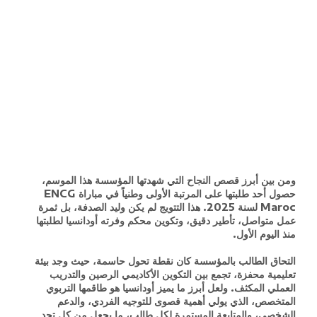
ومن بين أبرز قصص النجاح التي شهدتها المؤسسة هذا الموسم،
حصول أحد طلبتها على المرتبة الأولى وطنياً في مباراة ENCG
Maroc لسنة 2025. هذا التتويج لم يكن وليد الصدفة، بل ثمرة
عمل متواصل، تأطير دقيق، وتكوين محكم وفرته أودانسيا لطلبتها
منذ اليوم الأول.
التحاق الطالب بالمؤسسة كان نقطة تحول حاسمة، حيث وجد بيئة
تعليمية محفزة، تجمع بين التكوين الأكاديمي الرصين والتدريب
العملي المكثف. ولعل أبرز ما يميز أودانسيا هو طاقمها التربوي
المتخصص، الذي يولي أهمية قصوى للتوجيه الفردي، والدعم
الشخصي، والمتابعة المستمرة لكل طالب، ما يجعل من كل تحدٍ