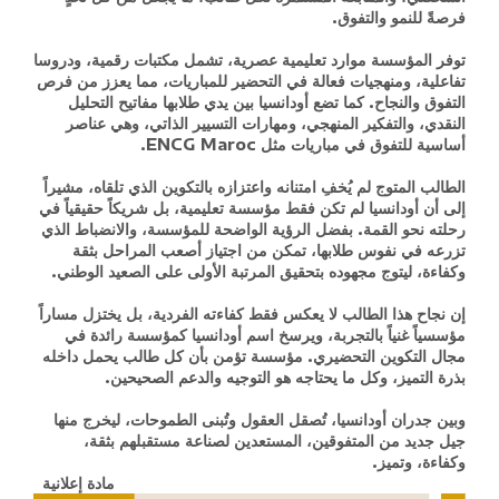
فرصةً للنمو والتفوق.
توفر المؤسسة موارد تعليمية عصرية، تشمل مكتبات رقمية، ودروسا
تفاعلية، ومنهجيات فعالة في التحضير للمباريات، مما يعزز من فرص
التفوق والنجاح. كما تضع أودانسيا بين يدي طلابها مفاتيح التحليل
النقدي، والتفكير المنهجي، ومهارات التسيير الذاتي، وهي عناصر
أساسية للتفوق في مباريات مثل ENCG Maroc.
الطالب المتوج لم يُخفِ امتنانه واعتزازه بالتكوين الذي تلقاه، مشيراً
إلى أن أودانسيا لم تكن فقط مؤسسة تعليمية، بل شريكاً حقيقياً في
رحلته نحو القمة. بفضل الرؤية الواضحة للمؤسسة، والانضباط الذي
تزرعه في نفوس طلابها، تمكن من اجتياز أصعب المراحل بثقة
وكفاءة، ليتوج مجهوده بتحقيق المرتبة الأولى على الصعيد الوطني.
إن نجاح هذا الطالب لا يعكس فقط كفاءته الفردية، بل يختزل مساراً
مؤسسياً غنياً بالتجربة، ويرسخ اسم أودانسيا كمؤسسة رائدة في
مجال التكوين التحضيري. مؤسسة تؤمن بأن كل طالب يحمل داخله
بذرة التميز، وكل ما يحتاجه هو التوجيه والدعم الصحيحين.
وبين جدران أودانسيا، تُصقل العقول وتُبنى الطموحات، ليخرج منها
جيل جديد من المتفوقين، المستعدين لصناعة مستقبلهم بثقة،
وكفاءة، وتميز.
مادة إعلانية