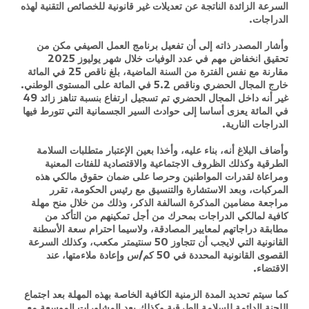
السرعة الزائدة الناتجة عن تعديلات غير قانونية للخصائص التقنية لهذه
الدراجات.
وأشار المصدر ذاته إلى أن تفعيل برنامج العمل الصيفي مكن من
تحقيق انخفاض مهم في عدد الوفيات خلال شهر يوليوز 2025
مقارنة مع نفس الفترة من السنة الماضية، بلغ ناقص 25 في المائة
خارج المجال الحضري وناقص 5.2 في المائة على المستوى الوطني.
غير أنه داخل المجال الحضري تم تسجيل ارتفاع بنسبة تناهز زائد 49
في المائة يعزى أساسا إلى حوادث السير الجسمانية التي تتورط فيها
الدراجات النارية.
وأضاف البلاغ أنه، بناء عليه، وأخذا بعين الإعتبار متطلبات السلامة
الطرقية وكذلك الظروف الاجتماعية والاقتصادية للفئات المعنية
ومراعاة لقدرات المواطنين وحرصا على ضمان حقوق مالكي هذه
المركبات، وبعد الاستشارة والتنسيق مع رئيس الحكومة، تقرر
مراجعة مضامين المذكرة السالفة الذكر، وذلك من خلال منح مهلة
كافية لمالكي الدراجات بمحرك من أجل تمكينهم من التأكد من
مطابقة دراجاتهم لمعايير المصادقة، ولاسيما احترام سعة الأسطنة
القانونية التي لايجب أن تتجاوز 50 سنتيمتر مكعب، وكذلك السرعة
القصوى القانونية المحددة في 50 كم/س وإعادة ملاءمتها، عند
الاقتضاء.
كما سيتم تحديد المدة الزمنية الكافية الخاصة بهذه المهلة بعد اجتماع
اللجنة الدائمة للسلامة الطرقية وكذلك بعد المشاورات الموسعة مع