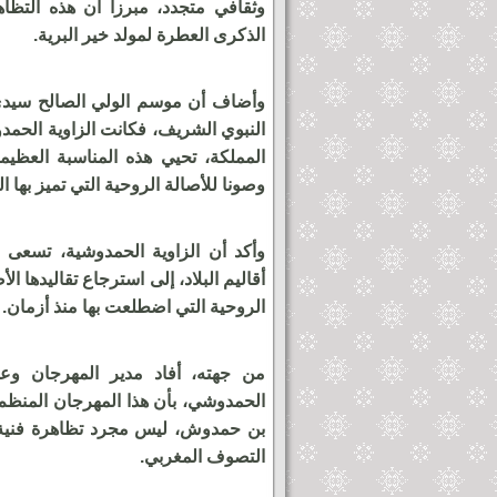
وثقافي متجدد، مبرزا أن هذه التظاه
الذكرى العطرة لمولد خير البرية.
وأضاف أن موسم الولي الصالح سيدي
النبوي الشريف، فكانت الزاوية الحمدو
المملكة، تحيي هذه المناسبة العظيم
وصونا للأصالة الروحية التي تميز بها 
وأكد أن الزاوية الحمدوشية، تسعى 
أقاليم البلاد، إلى استرجاع تقاليدها ا
ساوة بمكناس يحول باب
أمام جماهير غفيرة لمهرجان عيس
الروحية التي اضطلعت بها منذ أزمان.
لوحة فنية ساحرة
لحظة خروج الدخلة العيساوية ال
من باب منصور
من جهته، أفاد مدير المهرجان وع
الحمدوشي، بأن هذا المهرجان المنظم 
بن حمدوش، ليس مجرد تظاهرة فنية ع
التصوف المغربي.