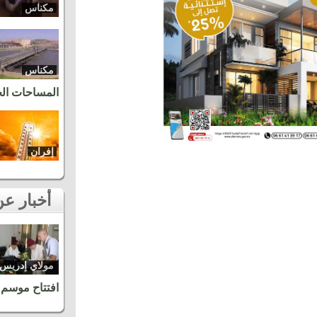
مكناس
مكناس
المساحات ال
إفران
أخبار عن نفس المنطقة
مولاي إدريس
زرهون
افتتاح موسم 