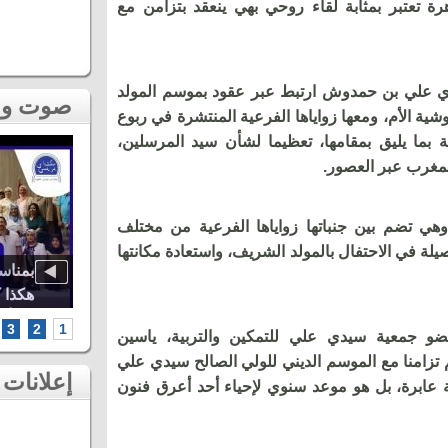
رة تعتبر بمثابة لقاء روحي بهي ينعقد بتزامن مع
 علي بن حمدوش ارتبط عبر عقود بموسم المولد
صوت و صورة
شية الأم، ومعها زواياها الفرعية المنتشرة في ربوع
ة بما يليق بمقامها، تعظيما لشأن سيد المرسلين،
المغرب عبر العصور.
وهي تضم بين جنباتها زواياها الفرعية من مختلف
لأصيلة في الاحتفال بالمولد الشريف، واستعادة مكانتها
اوة..
أشهر الطائفات العيساوية، دنيا باطما
بمناس
كبرى
ومروان حاجي.. شاهد أقوى لحظات ثاني
هكذا 
سهرات مهرجان عيساوة بمكناس
الخامس أطر
3
2
1
ضو جمعية سيدي علي للتمكين والتربية، ياسين
تزامنا مع الموسم الديني للولي الصالح سيدي علي
إعلانات
ابرة، بل هو موعد سنوي لإحياء أحد أعرق فنون