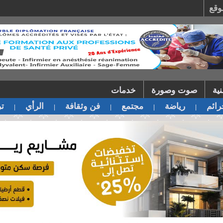
وقع
ية
صوت وصورة
خدمات
ائم
رياضة
مجتمع
فن وثقافة
الرأي
تر
|
|
|
|
|