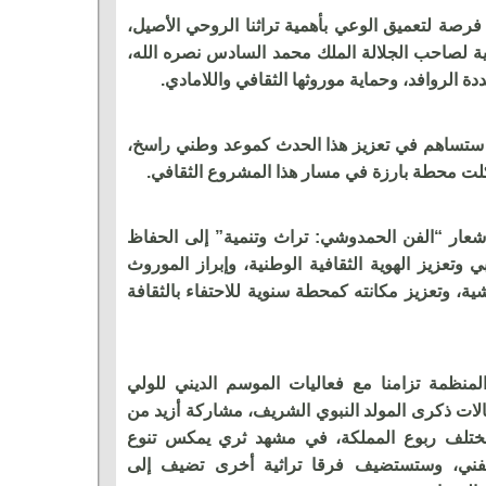
رصة لتعميق الوعي بأهمية تراثنا الروحي الأصيل،
ية لصاحب الجلالة الملك محمد السادس نصره الله،
دة الروافد، وحماية موروثها الثقافي واللامادي.
ان ستساهم في تعزيز هذا الحدث كموعد وطني راسخ،
كلت محطة بارزة في مسار هذا المشروع الثقافي.
عار “الفن الحمدوشي: تراث وتنمية” إلى الحفاظ
 وتعزيز الهوية الثقافية الوطنية، وإبراز الموروث
، وتعزيز مكانته كمحطة سنوية للاحتفاء بالثقافة
منظمة تزامنا مع فعاليات الموسم الديني للولي
ات ذكرى المولد النبوي الشريف، مشاركة أزيد من
لف ربوع المملكة، في مشهد ثري يمكس تنوع
فني، وستستضيف فرقا تراثية أخرى تضيف إلى