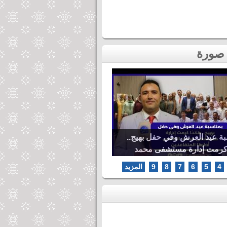
بة عيد العرش وفي حفل بهيج..
كرمت إدارة مستشفى محمد
ها المتقاعدين
4
5
6
7
8
9
المزيد