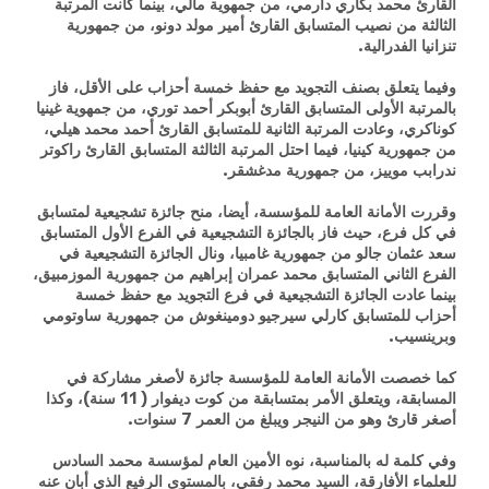
القارئ محمد بكاري دارمي، من جمهوية مالي، بينما كانت المرتبة
الثالثة من نصيب المتسابق القارئ أمير مولد دونو، من جمهورية
تنزانيا الفدرالية.
وفيما يتعلق بصنف التجويد مع حفظ خمسة أحزاب على الأقل، فاز
بالمرتبة الأولى المتسابق القارئ أبوبكر أحمد توري، من جمهوية غينيا
كوناكري، وعادت المرتبة الثانية للمتسابق القارئ أحمد محمد هيلي،
من جمهورية كينيا، فيما احتل المرتبة الثالثة المتسابق القارئ راكوتر
ندرابب موييز، من جمهورية مدغشقر.
وقررت الأمانة العامة للمؤسسة، أيضا، منح جائزة تشجيعية لمتسابق
في كل فرع، حيث فاز بالجائزة التشجيعية في الفرع الأول المتسابق
سعد عثمان جالو من جمهورية غامبيا، ونال الجائزة التشجيعية في
الفرع الثاني المتسابق محمد عمران إبراهيم من جمهورية الموزمبيق،
بينما عادت الجائزة التشجيعية في فرع التجويد مع حفظ خمسة
أحزاب للمتسابق كارلي سيرجيو دومينغوش من جمهورية ساوتومي
وبرينسيب.
كما خصصت الأمانة العامة للمؤسسة جائزة لأصغر مشاركة في
المسابقة، ويتعلق الأمر بمتسابقة من كوت ديفوار ( 11 سنة)، وكذا
أصغر قارئ وهو من النيجر ويبلغ من العمر 7 سنوات.
وفي كلمة له بالمناسبة، نوه الأمين العام لمؤسسة محمد السادس
للعلماء الأفارقة، السيد محمد رفقي، بالمستوى الرفيع الذي أبان عنه