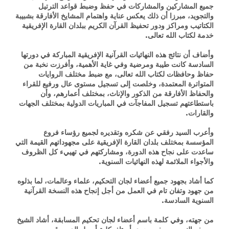
جميع المشاركين والمشاركات في حفظ وضبط قواعد الترتيل
والتجويد، مبرزا أن ذلك يعكس عناية واهتمام المشايخ الأفارقة بشبيبة
الكتاتيب ومراكز ودور تحفيظ القرآن الكريم ببلدان القارة الإفريقية
خدمة لكتاب الله تعالى.
وأضاف أن نتائج هذه النهائيات القرآنية الإفريقية المباركة في دورتها
السادسة كانت طيبة ومرضية وفي غاية الأهمية، وأفرزت نخبة من
حفاظ وحافظات لكتاب الله تعالى، مع ضبط مختلف الروايات
المتواترة المعتمدة، وخلصت إلى تسجيل مستوى عال ورفيع للقراء
والحفاظ الأفارقة من الذكور والإناث، بمختلف أعمارهم، وأن
باستطاعتهم تسجيل المفاجآت في المباريات الدولية بمختلف الجهات
والقارات.
وأعرب السيد رفقي عن شكره وتقديره لجميع رؤساء فروع
المؤسسة بمختلف بلدان القارة الإفريقية على مجهوداتهم القيمة التي
ساعدت على نجاح هذه الدورة، ومشاركتهم في تهييء كل الظروف
والأجواء الملائمة لهذه النهائيات السنوية.
كما أشاد بجهود جميع أعضاء لجان التحكيم، علماء وعالمات، لما بذلوه
من جهود وتفان تام في العمل من أجل إنجاح هذه النسخة القرآنية
السنوية السادسة.
من جهته، وفي كلمة باسم أعضاء لجان تحكيم المسابقة، أشاد الشيخ