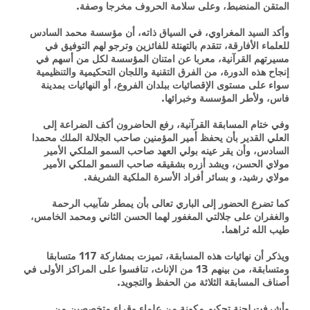
المتقن المنضبط، وعلى سلامة الحروف مخرجا وصفة.
وأكد السيد المغراوي، في السياق ذاته، أن مؤسسة محمد السادس
للعلماء الأفارقة، تتقدم بالتهنئة للفائزين وترجو لهم التوفيق في
مسيرتهم القرآنية، معربا عن امتنان المؤسسة لكل من أسهم في
إنجاح هذه الدورة، من الفرق التقنية واللجان التحكيمية والتنظيمية
سواء على مستوى الإقصائيات ببلدان الفروع، أو النهائيات بمدينة
فاس، ولأطر المؤسسة وخبرائها.
وفي ختام المسابقة القرآنية، رفع الحاضرون أكف الضراعة إلى
العلي القدير بأن يحفظ أمير المؤمنين صاحب الجلالة الملك محمدا
السادس، وأن يقر عينه بولي العهد صاحب السمو الملكي الأمير
مولاي الحسن، ويشد أزره بشقيقه صاحب السمو الملكي الأمير
مولاي رشيد، و بسائر أفراد الأسرة الملكية الشريفة.
كما تضرع الحضور إلى الباري تعالى بأن يمطر شآبيب الرحمة
والغفران على جلالتي المغفور لهما الحسن الثاني ومحمد الخامس،
طيب الله ثراهما.
ويذكر أن نهائيات هذه المسابقة، تميزت بمشاركة 117 متسابقا
ومتسابقة، من بينهم 13 من الإناث، تنافسوا على المراكز الأولى في
أصناف المسابقة الثلاثة من الحفظ والتجويد.
وأشرفت لجنة تحكيم مكونة من علماء وقراء متخصصين من