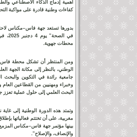
أهمية إدماج الذكاء الاصطناعي والطب
كفاءات وطنية قادرة على مواكبة الت
بدورها تستعد جهة فاس–مكناس لاحتض
في الص
محطات جهوية.
ومن المنتظر أن تشكل محطة فاس–م
الوطني، بالنظر إلى مكانة الجهة الع
جامعية رائدة في التكوين والبحث ا
ساوة بمكناس يحول باب
أمام جماهير غفيرة لمهرجان عيس
وخبراء ومهنيين من القطاعين العام و
لوحة فنية ساحرة
لحظة خروج الدخلة العيساوية ال
البحث العلمي إلى حلول عملية تعزز ج
من باب منصور
والإنصاف، والإصلاح”.