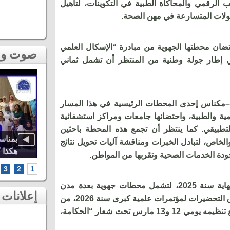
 الرقمي والمحاكاة الطبية في التكوينات، لتأهيل
حولات المتسارعة في مهن الصحة.
ان محطتها الجهوية من مبادرة “الإسكال العلمي
صوت و صورة
حة” يوم 4 دجنبر 2025، في إطار جولة وطنية من المنتظر أن تشمل ثماني
كناس إحدى المحطات الرئيسية في هذا المسار
لمية والطبية، واحتضانها جامعات ومراكز استشفائية
لتطبيقي. كما ينتظر أن تجمع هذه المحطة باحثين
اوة..
أشهر الطائفات العيساوية، دنيا باطما
بمناس
الخاص، لتبادل الخبرات ومناقشة آليات تحويل نتائج
كبرى
ومروان حاجي.. شاهد أقوى لحظات ثاني
هكذا 
ودة الخدمات الصحية وتقربها من المواطن.
سهرات مهرجان عيساوة بمكناس
الخامس أطر
3
2
1
وتمتد هذه الدورة الوطنية إلى غاية نهاية سنة 2025، لتشمل محطات جهوية بعدة مدن
إعلانات
مغربية، على أن تختتم فعالياتها بإطلاق التحضيرات لمؤتمرات علمية كبرى سنة 2026، من
بينها مؤتمر جهة فاس–مكناس المزمع تنظيمه يومي 12 و13 مارس تحت شعار “الحكامة،