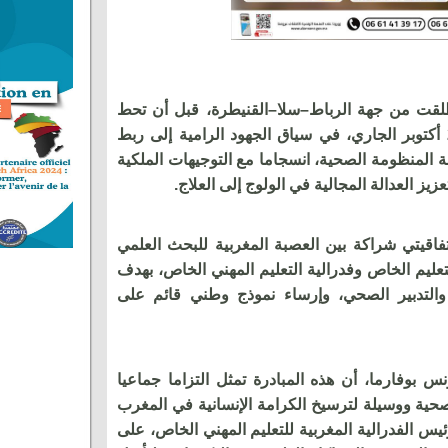
انطلقت من جهة الرباط–سلا–القنيطرة، قبل أن تحط
رحالها بالدار البيضاء–سطات يوم 22 أكتوبر الجاري، في سياق الجهود الرامية إلى ربط
مة المنظومة الصحية، انسجاما مع التوجيهات الملكية
زيز العدالة المجالية في الولوج إلى العلاج.
فاقيتي شراكة بين العصبة المغربية للبحث العلمي
ليم الخاص وفدرالية التعليم المهني الخاص، بهدف
 والتدبير الصحي، وإرساء نموذج وطني قائم على
س بوفارما، أن هذه المبادرة تمثل التزاما جماعيا
صحية ووسيلة لترسيخ الكرامة الإنسانية في المغرب
رئيس الفدرالية المغربية للتعليم المهني الخاص، على