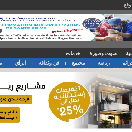
وقع
ية
صوت وصورة
خدمات
ائم
رياضة
مجتمع
فن وثقافة
الرأي
تر
|
|
|
|
|