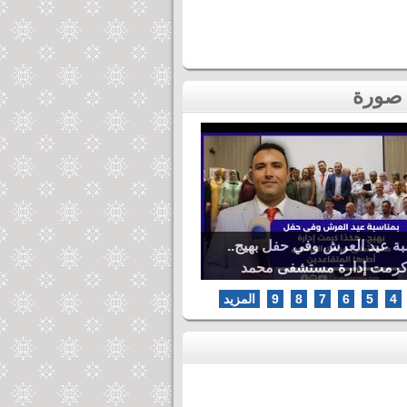
بة عيد العرش وفي حفل بهيج..
كرمت إدارة مستشفى محمد
ها المتقاعدين
4
5
6
7
8
9
المزيد