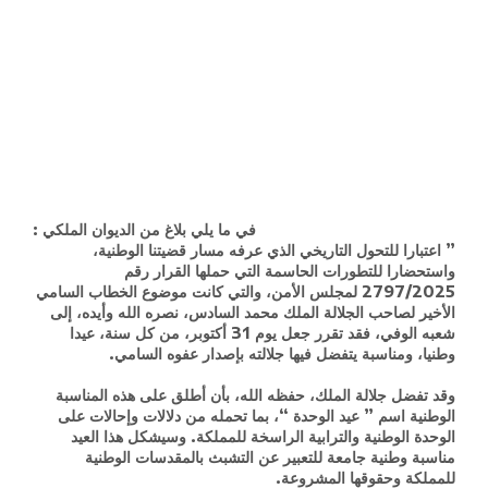
في ما يلي بلاغ من الديوان الملكي :
” اعتبارا للتحول التاريخي الذي عرفه مسار قضيتنا الوطنية،
واستحضارا للتطورات الحاسمة التي حملها القرار رقم
2797/2025 لمجلس الأمن، والتي كانت موضوع الخطاب السامي
الأخير لصاحب الجلالة الملك محمد السادس، نصره الله وأيده، إلى
شعبه الوفي، فقد تقرر جعل يوم 31 أكتوبر، من كل سنة، عيدا
وطنيا، ومناسبة يتفضل فيها جلالته بإصدار عفوه السامي.
وقد تفضل جلالة الملك، حفظه الله، بأن أطلق على هذه المناسبة
الوطنية اسم ” عيد الوحدة “، بما تحمله من دلالات وإحالات على
الوحدة الوطنية والترابية الراسخة للمملكة. وسيشكل هذا العيد
مناسبة وطنية جامعة للتعبير عن التشبث بالمقدسات الوطنية
للمملكة وحقوقها المشروعة.