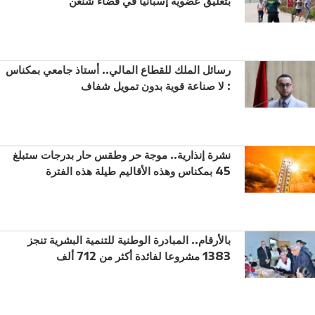
بتعليق عضوية إسبانيا في فضاء شنغن
رسائل الملك للقطاع المالي.. أستاذ جامعي بمكناس
: لا صناعة قوية بدون تمويل شفاف
نشرة إنذارية.. موجة حر وطقس حار بدرجات ستبلغ
45 بمكناس وهذه الأقاليم طيلة هذه الفترة
بالأرقام.. المبادرة الوطنية للتنمية البشرية تنجز
1383 مشروعا لفائدة أكثر من 712 ألف