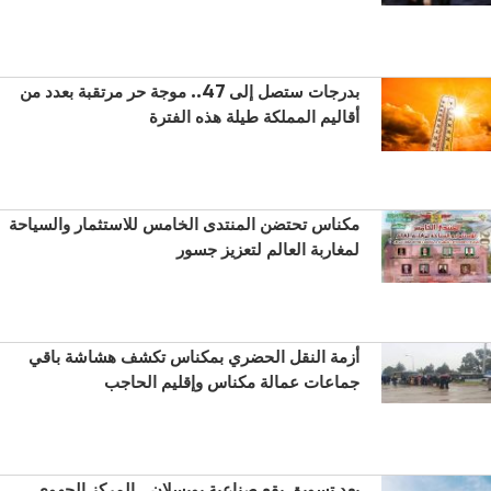
بدرجات ستصل إلى 47.. موجة حر مرتقبة بعدد من
أقاليم المملكة طيلة هذه الفترة
مكناس تحتضن المنتدى الخامس للاستثمار والسياحة
لمغاربة العالم لتعزيز جسور
أزمة النقل الحضري بمكناس تكشف هشاشة باقي
جماعات عمالة مكناس وإقليم الحاجب
بعد تسويق بقع صناعية بويسلان.. المركز الجهوي