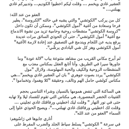
العشير غادي ويخمم ... وقلت ليكم اخطيوا الكوديم... وتدبيركم غادي
يهبلني... "
العفو من عند الله:
كل من يركب "الكوتشي" والتي يشبه في حالته "الكروسة"، يطير
فرحا وسعادة من أغنية "أمول الكوتشي"، وممكن أن تكون داخل
"كروسة الكوتشي" منشطات روحية وحامية تزيد من نشوة الاندماج
مع أغنية" أمول الكوتشي"، حتى أن الحوذي السائق مرات عديدة
يرفع يديه عن اللجام ويندمج في التصفيق عند إعادة لازمة الأغنية"
آمول الكوتشي وهز كل شي البادادي يرشّي".
لم أبرح مكاني القريب من مشاهد متنوعة بباب "لالة عودة" وما
جاورها سيرا في الطريق، وأنا أتابع العقل بمكناس معذب مع
المنشطات الروحية والكيف والحبة المهلوسة، ولازال "مول
الكوتشي" يردد بصوت جوهري " بان لي العشير غادي ويخمم"...هي
مكناس كولشي حامل الهم وتالف، وحقيقة "كلا وهموا، وتخماموا ".
هي الساكنة التي تنفض همومها بالنسيان وشراء التناسي بحجم
القنينات الخضر المعصورة. هي مكناس التي تقوم للفساد ليلا ولا تهابه
حتى في نور النهار " وقلت ليك اخطيني ورفاقتك غادي تجليني ...
وقلت لك اخطيني ورفاقتك غادي تهبلني..."، ويصيح الحوذي علوا إلى
السماء "العفو من عند الله".
أناري جابوها في رَاسُوهم:
في سرعة " الكوتشي" يسلط سياط الجلد والضرب المفرط على