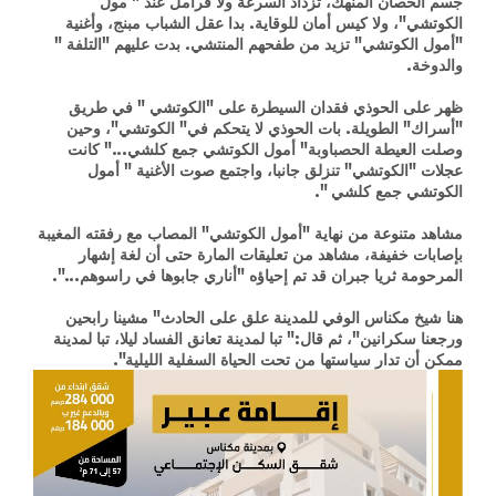
جسم الحصان المنهك، تزداد السرعة ولا فرامل عند " مول
الكوتشي"، ولا كيس أمان للوقاية. بدا عقل الشباب مبنج، وأغنية
"أمول الكوتشي" تزيد من طفحهم المنتشي. بدت عليهم "التلفة "
والدوخة.
ظهر على الحوذي فقدان السيطرة على "الكوتشي " في طريق
"أسراك" الطويلة. بات الحوذي لا يتحكم في" الكوتشي"، وحين
وصلت العيطة الحصباوبة" أمول الكوتشي جمع كلشي..." كانت
عجلات "الكوتشي" تنزلق جانبا، واجتمع صوت الأغنية " أمول
الكوتشي جمع كلشي ".
مشاهد متنوعة من نهاية "أمول الكوتشي" المصاب مع رفقته المغيبة
بإصابات خفيفة، مشاهد من تعليقات المارة حتى أن لغة إشهار
المرحومة ثريا جبران قد تم إحياؤه "أناري جابوها في راسوهم...".
هنا شيخ مكناس الوفي للمدينة علق على الحادث" مشينا رابحين
ورجعنا سكرانين"، ثم قال:" تبا لمدينة تعانق الفساد ليلا، تبا لمدينة
ممكن أن تدار سياستها من تحت الحياة السفلية الليلية".