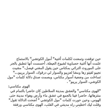
حين توقفت وتمعنت لكلمات أغنية" أمول الكوتشي" بالاستماع
علمت أنها أغنية حصباوية لشيوخ العيطة. أحسست أنها تنطبق بالجر
على الموروث التراثي بمكناس حين يقول المغني فيصل،" مشيت
نجيبو لقيتو زها ومشا لعزيبو والسوار لي درقوك، السوار يريبو..."
تساءلت من وضعية أسوار مكناس، وبصمت صدق دلالة كلمات "مول
الكوشي، السوار يريبو" .
الهوى مكناسي:
"الهوى مكناسي" والعشق بمدينة السلاطين كان حاضرا بالتمام في
منتزهاتها، حاضرا فينا بالجمع في عشق ماء وأرض وهواء مدينة حتى
الهوس. وحين حورت كلمات "مول الكوتشي " أضحت الدلالة تقول"
وقلت ليك اخطيني راه مدينتي في القلب، الهوى مكناسي ورفقة