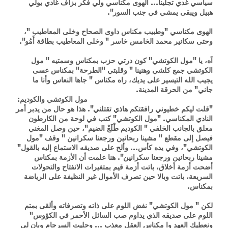
سياسي غدي تجلينا... الهوى مكناسي ولي فكر بزاف غادي يولي
هبيل ويبقى يمشي في جنب السور".
الهوى مكناسي "وطبيب مكناس داوى الصحاح وخلى المعاطيب "،
وحتى سكانير محمد الخامس خاسر " وخلى المعاطيب بطاقة أَمُو".
آه، يا "مول الكوتشي" كون درتي حزب بمكناس وسمتيه " مول
الكوتشي جمع كلشي وهنينا " وقلبتي "الطرحة" بمكناس عسى
يجيب الله التيسير على يديك، راه مكناس " جاها النعاس وأنا ما
جاني" من الحرقة المدينة.
مول الكوتشي والكوديم:
"قلت ليكم خطيوني رافقتكم هاذي تقتلني". هذا هو حال من يدبر أمر
النادي المكناسي. "مول الكوتشي" كتب في لوحة من الكارطون
معلق بالجانب الخلفي " الكوديم طْلَعْ الضيم"، حين وصل المغني
فيصل إلى مقطع " مشينا ربحانين ورجعنا سكرانين " وقف "مول
الكوتشي"، وفي يده كأس... وألح على صديقه الاستماع إليه بالقول"
مشينا ربحانين ورجعنا سكرانين". هنا علمت أن الأزمة بمكناس
أضحت أزمة أخلاق، باتت أزمة قيم بمتغيرات الانفتاح والتحولات
السريعة، باتت وبالا حين تصرف الأموال غير النظيفة على الرياضة
بمكناس.
لكن " مول الكوتشي" نفض اللوم على ذاته وتصرفاته وألقى بمتم
اللوم على صديقه الذي يداوم صب السائل الأحمر في الكؤوس"
ونعطيك العهد وا مكناس العقل معذب ... وحليت السرجام وبان لي