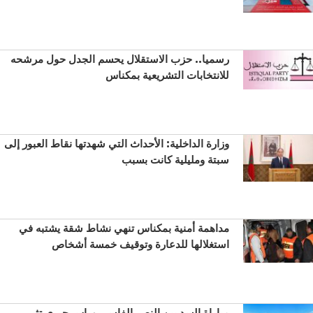
رسميا.. حزب الاستقلال يحسم الجدل حول مرشحه
للانتخابات التشريعية بمكناس
وزارة الداخلية: الأحداث التي شهدتها نقاط العبور إلى
سبتة ومليلية كانت بسبب
مداهمة أمنية بمكناس تنهي نشاط شقة يشتبه في
استغلالها للدعارة وتوقيف خمسة أشخاص
مباراة السد بين النصر الفاسي وراس جيري تثير