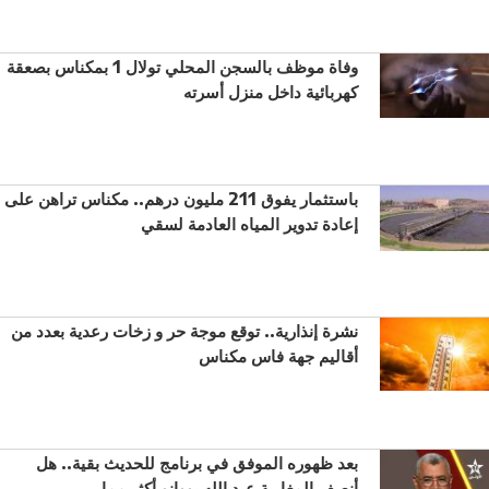
وفاة موظف بالسجن المحلي تولال 1 بمكناس بصعقة
كهربائية داخل منزل أسرته
باستثمار يفوق 211 مليون درهم.. مكناس تراهن على
إعادة تدوير المياه العادمة لسقي
نشرة إنذارية.. توقع موجة حر و زخات رعدية بعدد من
أقاليم جهة فاس مكناس
بعد ظهوره الموفق في برنامج للحديث بقية.. هل
أنصف المغاربة عبد الله بووانو أكثر مما