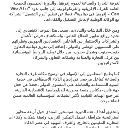
لغرفة التجارة والصناعة لعموم إفريقيا، والدورة الخمسون للجمعية
العامة للغرف الإفريقية والفرنكوفونية، إلى جانب ندوة “We Afri
Can - إفريقيا في دينامية"، فضلا عن تنظيم "يوم التشغيل" بشراكة
مع الوكالة الوطنية لإنعاش التشغيل والكفاءات.
ومن خلال النقاشات والتبادلات، يسعى هذا الموعد الاقتصادي إلى
تحديد روافع تطوير القطاع الخاص، واستكشاف فرص الأعمال
والشراكات والاستثمار بين الفاعلين الاقتصاديين الجهويين ونظرائهم
على المستويين الوطني والدولي، إضافة إلى تعزيز دينامية التعاون
جنوب-جنوب وشمال-جنوب، من خلال توطيد الروابط المؤسساتية
بين غرف التجارة والصناعة وشبكات التعاون والشركاء
الاستراتيجيين.
كما يطمح المنظمون إلى الإسهام في ترسيخ مكانة غرف التجارة
والصناعة كفاعل مرجعي في إدماج الذكاء الاصطناعي في خدمة
التنمية المستدامة والشاملة على المستوى الدولي، فضلا عن جعل
جهة فاس-مكناس منصة محورية للدبلوماسية الاقتصادية القارية،
عبر جمع الهيئات القيادية لأكبر الشبكات المؤسساتية العالمية ضمن
فضاء موحد.
ولتحقيق أهداف هذه الدورة، سيتمحور المنتدى حول أربعة محاور
استراتيجية مترابطة، تشمل التمكين الترابي، وتعبئة شبكات وكفاءات
المغاربة المقيمين بالخارج، والغرف المهنية في عصر الذكاء
الاصطناعي، إضافة إلى موضوع القيادة الإفريقية.