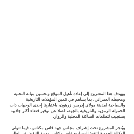
ويهدف هذا المشروع إلى إعادة تأهيل الموقع وتحسين بنياته التحتية
ومحيطه العمراني، بما يساهم في تثمين المؤهلات التاريخية
والسياحية لمدينة مولاي إدريس زرهون، باعتبارها إحدى الوجهات ذات
الحمولة الرمزية والتاريخية بالجهة، فضلا عن توفير فضاء أكثر جاذبية
يستجيب لتطلعات الساكنة المحلية والزوار.
ويُنجز المشروع تحت إشراف مجلس جهة فاس مكناس، فيما تتولى
الوكالة الجهوية لتنفيذ المشاريع فاس مكناس مهمة التنفيذ، في إطار