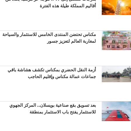
أقاليم المملكة طيلة هذه الفترة
مكناس تحتضن المنتدى الخامس للاستثمار والسياحة
لمغاربة العالم لتعزيز جسور
أزمة النقل الحضري بمكناس تكشف هشاشة باقي
جماعات عمالة مكناس وإقليم الحاجب
بعد تسويق بقع صناعية بويسلان.. المركز الجهوي
للاستثمار يفتح باب الاستثمار بمنطقة