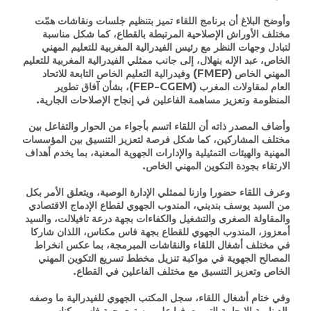
وأوضح البلاغ أن برنامج اللقاء تميز بتنظيم جلسات ونقاشات همّت
مختلف الأوراش الإصلاحية المرتبطة بالقطاع، كما شكل مناسبة
لتبادل وجهات النظر مع رئيس الفيدرالية المغربية للتعليم المهني
الخاص، عبد الإله بنهلال، إلى جانب ممثلي الفيدرالية المغربية للتعليم
المهني الخاص (FMEP) وفيدرالية التعليم الخاص التابعة للاتحاد
العام لمقاولات المغرب (FEP-CGEM)، بشأن آفاق تطوير
المنظومة وتعزيز مساهمة الفاعلين في إنجاح الإصلاحات الجارية.
وأضاف المصدر ذاته أن اللقاء اتسم بأجواء من الحوار والتفاعل بين
مختلف المشاركين، كما شكل فرصة لتعزيز التنسيق بين المؤسسات
المهنية والهيئات التمثيلية والإدارات الجهوية المعنية، بما يخدم أهداف
الارتقاء بجودة التكوين المهني الخاص.
وعرف اللقاء حضورا وازنا لممثلي الإدارة الوصية، ويتعلق الأمر بكل
من السيد يوسف بنديني، المندوب الجهوي لقطاع الإدماج الاقتصادي
والمقاولة الصغرى والتشغيل والكفاءات بجهة درعة تافيلالت، والسيد
أمعزوز، المندوب الجهوي للقطاع بجهة فاس مكناس، اللذان شاركا
في مختلف أشغال اللقاء والنقاشات المبرمجة، بما عكس انخراط
المصالح الجهوية في مواكبة تنزيل مخطط تسريع التكوين المهني
الخاص وتعزيز التنسيق مع مختلف الفاعلين في القطاع.
وفي ختام أشغال اللقاء، سجل المكتب الجهوي للفيدرالية ما وصفه
بالدينامية الإيجابية التي يعرفها على مستوى جهة فاس مكناس،