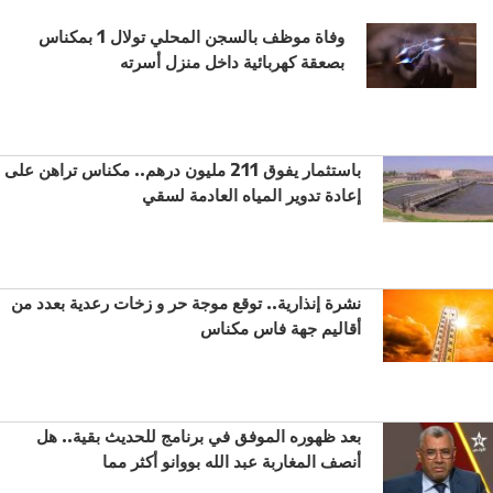
وفاة موظف بالسجن المحلي تولال 1 بمكناس
بصعقة كهربائية داخل منزل أسرته
باستثمار يفوق 211 مليون درهم.. مكناس تراهن على
إعادة تدوير المياه العادمة لسقي
نشرة إنذارية.. توقع موجة حر و زخات رعدية بعدد من
أقاليم جهة فاس مكناس
بعد ظهوره الموفق في برنامج للحديث بقية.. هل
أنصف المغاربة عبد الله بووانو أكثر مما