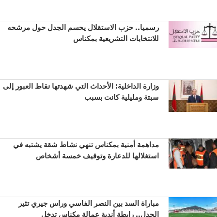
رسميا.. حزب الاستقلال يحسم الجدل حول مرشحه
للانتخابات التشريعية بمكناس
وزارة الداخلية: الأحداث التي شهدتها نقاط العبور إلى
سبتة ومليلية كانت بسبب
مداهمة أمنية بمكناس تنهي نشاط شقة يشتبه في
استغلالها للدعارة وتوقيف خمسة أشخاص
مباراة السد بين النصر الفاسي وراس جيري تثير
الجدل.. رابطة أندية عمالة مكناس تدخل