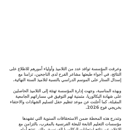
وعرفت المؤسسة توافد عدد من التلاميذ وأولياء أمورهم للاطلاع على
النتائج، في أجواء طبعتها مشاعر الفرح لدى الناجحين، تزامنا مع
إسدال الستار على الموسم الدراسي بالنسبة لتلاميذ السنة النهائية.
وبهذه المناسبة، وجهت إدارة المؤسسة تهنئة إلى التلاميذ الحاصلين
على شهادة البكالوريا، متمنية لهم التوفيق في مساراتهم الجامعية
المقبلة، كما أعلنت عن موعد تنظيم حفل لتسليم الشهادات والاحتفاء
بخريجي فوج 2026.
وتندرج هذه المحطة ضمن الاستحقاقات السنوية التي تشهدها
مؤسسات التعليم التابعة للبعثة الفرنسية بالمغرب، بالتزامن مع
الإعلان عن نتائج امتحانات البكالوريا الفرنسية، والتي تفتح أمام