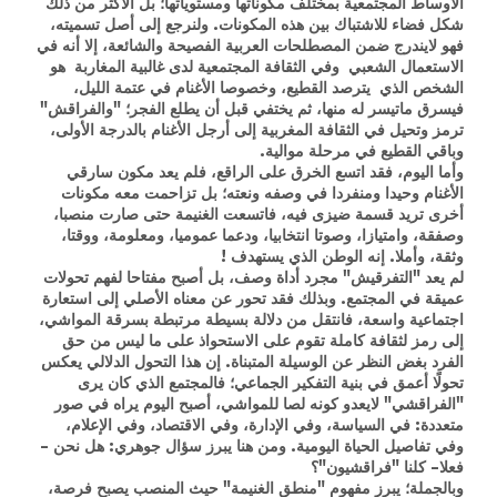
الأوساط المجتمعية بمختلف مكوناتها ومستوياتها؛ بل الأكثر من ذلك
شكل فضاء للاشتباك بين هذه المكونات. ولنرجع إلى أصل تسميته،
فهو لايندرج ضمن المصطلحات العربية الفصيحة والشائعة، إلا أنه في
الاستعمال الشعبي وفي الثقافة المجتمعية لدى غالبية المغاربة هو
الشخص الذي يترصد القطيع، وخصوصا الأغنام في عتمة الليل،
فيسرق ماتيسر له منها، ثم يختفي قبل أن يطلع الفجر؛ "والفراقش"
ترمز وتحيل في الثقافة المغربية إلى أرجل الأغنام بالدرجة الأولى،
وباقي القطيع في مرحلة موالية.
وأما اليوم، فقد اتسع الخرق على الراقع، فلم يعد مكون سارقي
الأغنام وحيدا ومنفردا في وصفه ونعته؛ بل تزاحمت معه مكونات
أخرى تريد قسمة ضيزى فيه، فاتسعت الغنيمة حتى صارت منصبا،
وصفقة، وامتيازا، وصوتا انتخابيا، ودعما عموميا، ومعلومة، ووقتا،
وثقة، وأملا. إنه الوطن الذي يستهدف !
لم يعد "التفرقيش" مجرد أداة وصف، بل أصبح مفتاحا لفهم تحولات
عميقة في المجتمع. وبذلك فقد تحور عن معناه الأصلي إلى استعارة
اجتماعية واسعة، فانتقل من دلالة بسيطة مرتبطة بسرقة المواشي،
إلى رمز لثقافة كاملة تقوم على الاستحواذ على ما ليس من حق
الفرد بغض النظر عن الوسيلة المتبناة. إن هذا التحول الدلالي يعكس
تحولًا أعمق في بنية التفكير الجماعي؛ فالمجتمع الذي كان يرى
"الفراقشي" لايعدو كونه لصا للمواشي، أصبح اليوم يراه في صور
متعددة: في السياسة، وفي الإدارة، وفي الاقتصاد، وفي الإعلام،
وفي تفاصيل الحياة اليومية. ومن هنا يبرز سؤال جوهري: هل نحن -
فعلا- كلنا "فراقشيون"؟
وبالجملة؛ يبرز مفهوم "منطق الغنيمة" حيث المنصب يصبح فرصة،