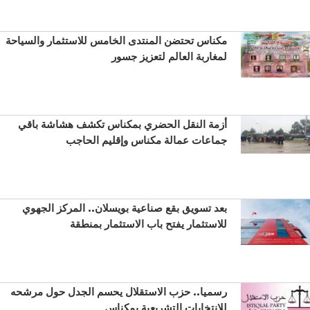
مكناس تحتضن المنتدى الخامس للاستثمار والسياحة
لمغاربة العالم لتعزيز جسور
أزمة النقل الحضري بمكناس تكشف هشاشة باقي
جماعات عمالة مكناس وإقليم الحاجب
بعد تسويق بقع صناعية بويسلان.. المركز الجهوي
للاستثمار يفتح باب الاستثمار بمنطقة
رسميا.. حزب الاستقلال يحسم الجدل حول مرشحه
للانتخابات التشريعية بمكناس