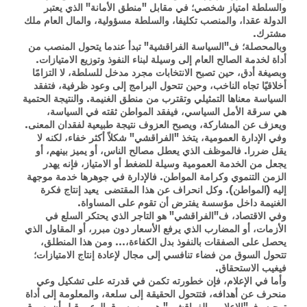
والسلطة امتياز شخصي؛ في مقابل "منطق الأمانة" الذي يعتبر
الدولة عقدا، والمنصب تكليفا، والسلطة مسؤولية، والمال العام ملك
مشترك.
وبالمحصلة؛ ف"السياسة الفراقشية" تبدأ عندما يتحول المنصب من
أداة لخدمة الصالح العام إلى وسيلة لبناء النفوذ وتوزيع الامتيازات.
وبصيغة أدق، حين تصبح الانتخابات مجرد مدخل للسلطة، لا التزامًا
أخلاقيًا تجاه الناخب، وحين تتحول البرامج إلى وعود ظرفية، فتفقد
السياسة معناها التمثيلي وتقترب من منطق الغنيمة. والنتيجة الحتمية
هي سرقة الأمل السياسي، فيفقد المواطن ثقته في السياسة،
ويعزف عن المشاركة، ويصبح العزوف نتيجة طبيعية لفقدان المعنى.
وفي الإدارة العمومية، يتخذ "الفراقشي" شكلاً أكثر خفاء، لكنه لا
يقل ضررا. فالموظف الذي يعطل مصالح الناس، أو يميز بينهم، أو
يجعل من الخدمة العمومية وسيلة للضغط أو الامتياز، فإنه يهدر
الزمن التنموي وكرامة المواطن. فالإدارة في جوهرها خدمة موجهة
إليه (المواطن). وكل انحراف عن هذا المقتضى يعيد إنتاج فكرة
الغنيمة داخل مؤسسة يفترض أن تقوم على المساواة.
وفي الاقتصاد، ف"الفراقشي" هو التاجر الذي يحتكر السلع في
الأزمات، أو المضارب الذي يرفع الأسعار دون مبرر، أو المقاول الذي
يحصل على الصفقات بالنفوذ بدل الكفاءة،... ومن هذا المنطلق،
تتحول السوق من فضاء تنافسي إلى مجال لإعادة إنتاج الامتيازات؛
فيغيب الاستحقاق.
وأما في الإعلام، فإن خطورته تكمن في قدرته على تشكيل وعي
منحرف عن أهدافه، فتتحول الحقيقة إلى سلعة، والمعلومة إلى أداة
توجيه، ف"الإعلامي الفراقشي" هو من يسرق الوعي قبل أن يسرق