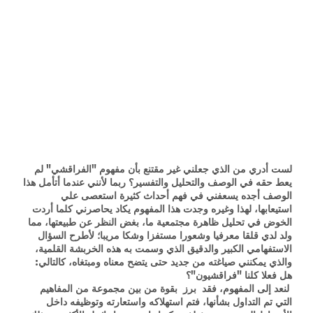
لست أدري من الذي جعلني غير مقتنع بأن مفهوم "الفراقشي" لم
يعط حقه في الوصف والتحليل والتفسير؟ ربما لأنني عندما أتأمل هذا
الوصف أجده يسعفني في فهم أحداث كثيرة استعصى علي
استيعابها، لهذا وغيره وجدت هذا المفهوم يكاد يحاصرني كلما أردت
الخوض في تحليل ظاهرة مجتمعية ما، بغض النظر عن طبيعتها، مما
ولد لدي قلقا معرفيا وشعورا مستفزا وشكا مريبا؛ لأطرح السؤال
الاستفهامي الكبير والدقيق الذي وسمت به هذه الخربشة القلمية،
والذي يمكنني صياغته من جديد حتى يتضح معناه ومبتغاه، كالتالي:
هل فعلا كلنا "فراقشيون"؟
لنعد إلى المفهوم، فقد برز بقوة من بين مجموعة من المفاهيم
التي تم التداول بشأنها، فتم استهلاكه واستعارته وتوظيفه داخل