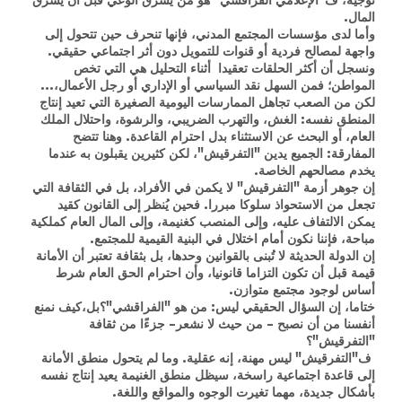
المال.
وأما لدى مؤسسات المجتمع المدني، فإنها تنحرف حين تتحول إلى
واجهة لمصالح فردية أو قنوات للتمويل دون أثر اجتماعي حقيقي.
ونسجل أن أكثر الحلقات تعقيدا أثناء التحليل هي التي تخص
المواطن؛ فمن السهل نقد السياسي أو الإداري أو رجل الأعمال،...
لكن من الصعب تجاهل الممارسات اليومية الصغيرة التي تعيد إنتاج
المنطق نفسه: الغش، والتهرب الضريبي، والرشوة، واحتلال الملك
العام، أو البحث عن الاستثناء بدل احترام القاعدة. وهنا تتضح
المفارقة: الجميع يدين "التفرقيش"، لكن كثيرين يقبلون به عندما
يخدم مصالحهم الخاصة.
إن جوهر أزمة "التفرقيش" لا يكمن في الأفراد، بل في الثقافة التي
تجعل من الاستحواذ سلوكا مبررا. فحين يُنظر إلى القانون كقيد
يمكن الالتفاف عليه، وإلى المنصب كغنيمة، وإلى المال العام كملكية
مباحة، فإننا نكون أمام اختلال في البنية القيمية للمجتمع.
إن الدولة الحديثة لا تُبنى بالقوانين وحدها، بل بثقافة تعتبر أن الأمانة
قيمة قبل أن تكون التزاما قانونيا، وأن احترام الحق العام شرط
أساس لوجود مجتمع متوازن.
ختاما، إن السؤال الحقيقي ليس: من هو "الفراقشي"؟بل،كيف نمنع
أنفسنا من أن نصبح - من حيث لا نشعر- جزءًا من ثقافة
"التفرقيش"؟
ف"التفرقيش" ليس مهنة، إنه عقلية. وما لم يتحول منطق الأمانة
إلى قاعدة اجتماعية راسخة، سيظل منطق الغنيمة يعيد إنتاج نفسه
بأشكال جديدة، مهما تغيرت الوجوه والمواقع واللغة.