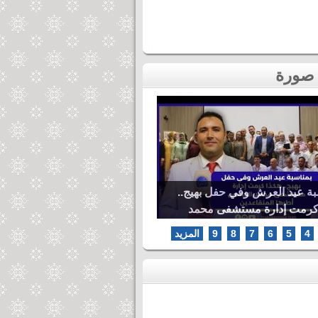
بة عيد العرش وفي حفل بهيج..
كرمت إدارة مستشفى محمد
ها المتقاعدين
4
5
6
7
8
9
المزيد