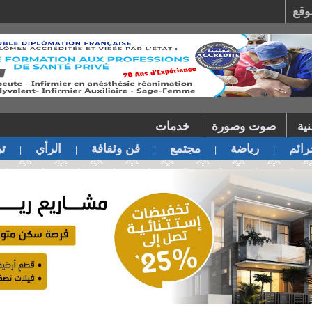
وقع
ية
صوت وصورة
خدمات
ائم
رياضة
مجتمع
فن وثقافة
الرأي
تر
|
|
|
|
|