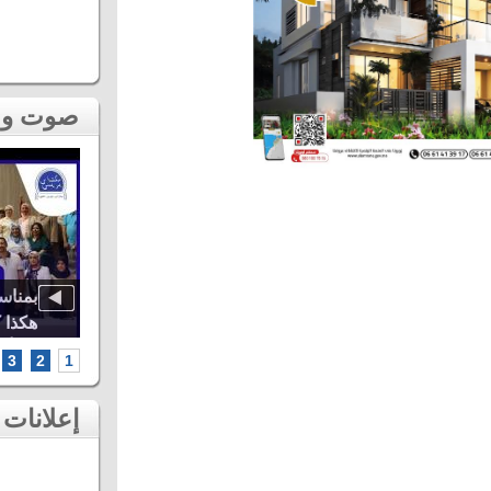
صوت و صورة
اوة..
أشهر الطائفات العيساوية، دنيا باطما
بمناس
كبرى
ومروان حاجي.. شاهد أقوى لحظات ثاني
هكذا 
سهرات مهرجان عيساوة بمكناس
الخامس أطر
3
2
1
إعلانات