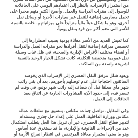
من استمرار الإضراب، بالنظر إلى اعتمادهم اليومي على الحافلات
للوصول إلى مقرات الدراسة والعمل. وأصبح الكثير منهم مجبرا على
تحمل مصاريف إضافية للتنقل عبر سيارات الأجرة أو وسائل نقل
أخرى، وهو ما شكل عبئاً مالياً متزايداً على ميزانياتهم، خاصة بالنسبة
للأسر التي تضم أكثر من فرد يتنقل يومياً.
كما تعيش العديد من الأسر معاناة يومية بسبب اضطرارها إلى
تخصيص ميزانية إضافية لتنقل أفرادها نحو مقرات العمل والدراسة
أو لقضاء مختلف الأغراض الإدارية والصحية، في ظل غياب وسيلة
نقل عمومية منخفضة التكلفة، كانت تشكل الخيار الوحيد بالنسبة
لشريحة واسعة من الساكنة.
ويعود شلل مرفق النقل الحضري إلى الإضراب الذي يخوضه
السائقون احتجاجا على عدم توصلهم بأجورهم، بعد أن بقي راتب
شهر ماي معلقا قبل أن ينضاف إليه راتب شهر يونيو، في وقت لم
تسفر فيه، إلى حدود الآن، المشاورات الجارية عن اتفاق يعيد
الحافلات إلى العمل.
وفي المقابل، تواصل جماعة مكناس، بتنسيق مع سلطات عمالة
مكناس ووزارة الداخلية، العمل على إعداد حل جذري ومستدام
لتدبير قطاع النقل الحضري، غير أن تنزيل هذا الحل يتطلب استكمال
عدد من الإجراءات القانونية والإدارية، ما قد يستغرق عدة أسابيع،
وهو ما يعني استمرار معاناة المرتفقين في انتظار انفراج الأزمة أو