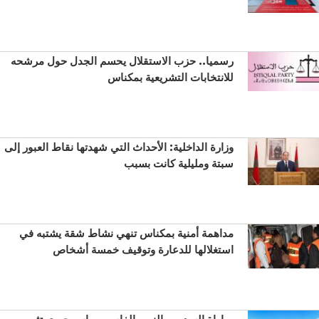
رسميا.. حزب الاستقلال يحسم الجدل حول مرشحه
للانتخابات التشريعية بمكناس
وزارة الداخلية: الأحداث التي شهدتها نقاط العبور إلى
سبتة ومليلية كانت بسبب
مداهمة أمنية بمكناس تنهي نشاط شقة يشتبه في
استغلالها للدعارة وتوقيف خمسة أشخاص
مباراة السد بين النصر الفاسي وراس جيري تثير