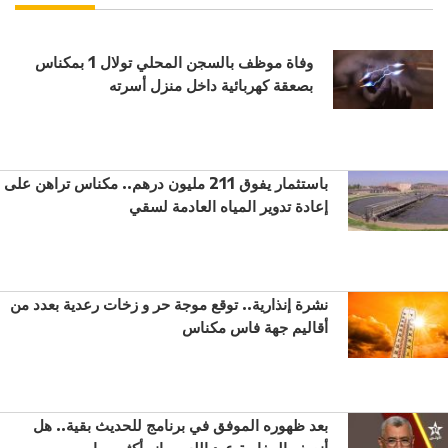
وفاة موظف بالسجن المحلي تولال 1 بمكناس
بصعقة كهربائية داخل منزل أسرته
باستثمار يفوق 211 مليون درهم.. مكناس تراهن على
إعادة تدوير المياه العادمة لسقي
نشرة إنذارية.. توقع موجة حر و زخات رعدية بعدد من
أقاليم جهة فاس مكناس
بعد ظهوره الموفق في برنامج للحديث بقية.. هل
أنصف المغاربة عبد الله بووانو أكثر مما