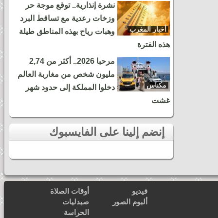
نشرة إنذارية.. توقع موجة حر
وزخات رعدية مع تساقط البرد
أخبار المغرب
وهبات رياح بهذه المناطق طيلة
هذه الفترة
مرحبا 2026.. أكثر من 2,74
مليون شخص من مغاربة العالم
مكناس
دخلوا المملكة إلى حدود شهر
غشت
إنضم إلينا على الفايسبوك
فيديو
أوقات الصلاة
ألبوم الصور
صيدليات
الحراسة