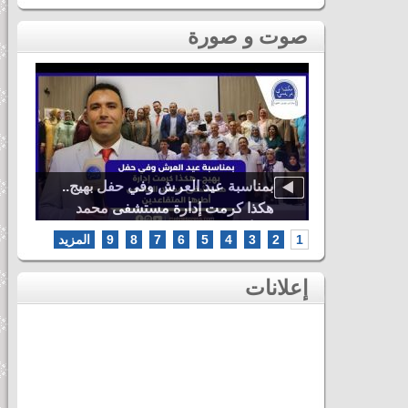
صوت و صورة
دنيا باطما
بمناسبة عيد العرش وفي حفل بهيج..
ى لحظات ثاني
هكذا كرمت إدارة مستشفى محمد
اس
الخامس أطرها المتقاعدين
1
2
3
4
5
6
7
8
9
المزيد
إعلانات