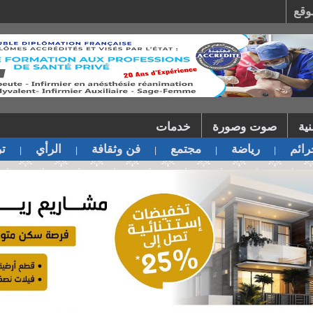
وقع
ية
صوت وصورة
خدمات
ائم
رياضة
مجتمع
فن وثقافة
الرأي
تر
|
|
|
|
|