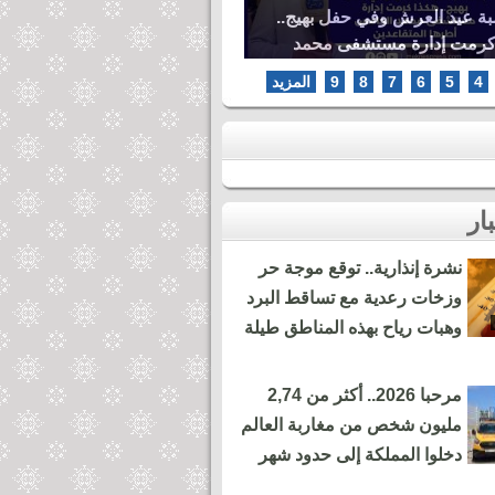
بة عيد العرش وفي حفل بهيج..
كرمت إدارة مستشفى محمد
ها المتقاعدين
4
5
6
7
8
9
المزيد
نشرة إنذارية.. توقع موجة حر
وزخات رعدية مع تساقط البرد
وهبات رياح بهذه المناطق طيلة
مرحبا 2026.. أكثر من 2,74
مليون شخص من مغاربة العالم
دخلوا المملكة إلى حدود شهر