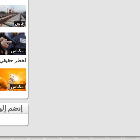
فاس
مكناس
لخطر حقيقي
مكناس
إنضم إلينا على الفايسبوك