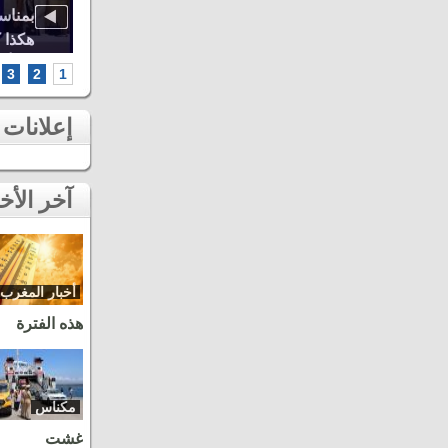
اوة..
أشهر الطائفات العيساوية، دنيا باطما
بمناس
كبرى
ومروان حاجي.. شاهد أقوى لحظات ثاني
هكذا 
سهرات مهرجان عيساوة بمكناس
الخامس أطر
3
2
1
إعلانات
آخر الأخبار
أخبار المغرب
هذه الفترة
مكناس
غشت