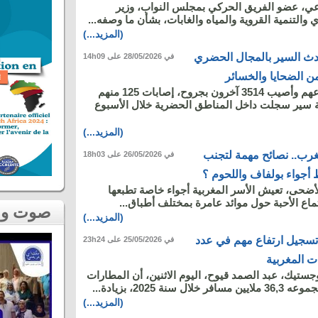
ي، عضو الفريق الحركي بمجلس النواب، وزير
 والتنمية القروية والمياه والغابات، بشأن ما وصفه...
(المزيد...)
وادث السير بالمجال الحضري
في 28/05/2026 على 14h09
ن الضحايا والخسائر
لقي 33 شخصا مصرعهم وأصيب 3514 آخرون بجروح، إصابات 125 منهم
 في 2548 حادثة سير سجلت داخل المناطق الحضرية خلال الأسبوع
(المزيد...)
رب.. نصائح مهمة لتجنب
في 26/05/2026 على 18h03
جواء بولفاف واللحوم ؟
لأضحى، تعيش الأسر المغربية أجواء خاصة تطبعها
جتماع الأحبة حول موائد عامرة بمختلف أطباق...
صوت و صورة
(المزيد...)
مليون.. تسجيل ارتفاع مهم في عدد
في 25/05/2026 على 23h24
ت المغربية
وجستيك، عبد الصمد قيوح، اليوم الاثنين، أن المطارات
نة 2025، بزيادة...
(المزيد...)