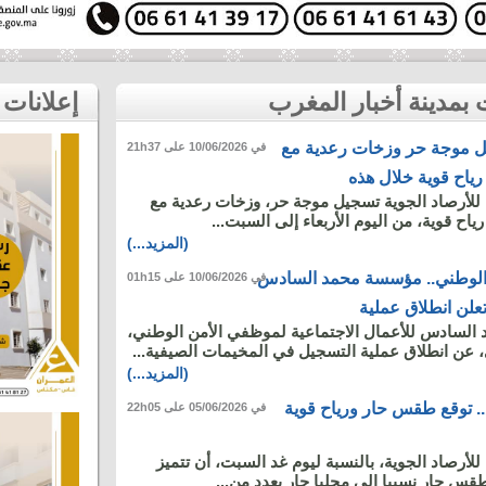
إعلانات
يل موجة حر وزخات رعدية مع
في 10/06/2026 على 21h37
رياح قوية خلال هذه
ة للأرصاد الجوية تسجيل موجة حر، وزخات رعدية مع
ياح قوية، من اليوم الأربعاء إلى السبت...
(المزيد...)
الوطني.. مؤسسة محمد السادس
في 10/06/2026 على 01h15
تعلن انطلاق عملية
لسادس للأعمال الاجتماعية لموظفي الأمن الوطني،
، عن انطلاق عملية التسجيل في المخيمات الصيفية...
(المزيد...)
. توقع طقس حار ورياح قوية
في 05/06/2026 على 22h05
 للأرصاد الجوية، بالنسبة ليوم غد السبت، أن تتميز
طقس حار نسبيا إلى محليا حار بعدد من...