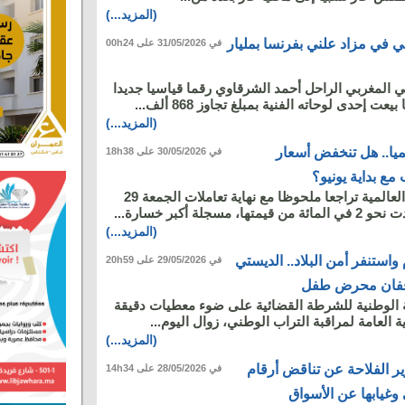
(المزيد...)
ي في مزاد علني بفرنسا بمليار
في 31/05/2026 على 00h24
ي المغربي الراحل أحمد الشرقاوي رقما قياسيا جديدا
 إحدى لوحاته الفنية بمبلغ تجاوز 868 ألف...
(المزيد...)
ميا.. هل تنخفض أسعار
في 30/05/2026 على 18h38
ع بداية يونيو؟
شهدت أسعار النفط العالمية تراجعا ملحوظا مع نهاية تعاملات الجمعة 29
(المزيد...)
 واستنفر أمن البلاد.. الديستي
في 29/05/2026 على 20h59
وقفان محرض طفل
 الوطنية للشرطة القضائية على ضوء معطيات دقيقة
 العامة لمراقبة التراب الوطني، زوال اليوم...
(المزيد...)
ر الفلاحة عن تناقض أرقام
في 28/05/2026 على 14h34
غيابها عن الأسواق