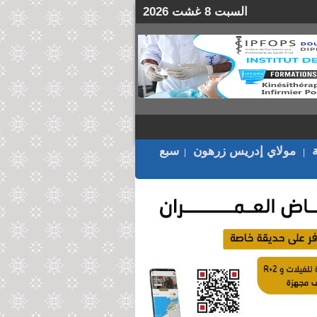
السبت 8 غشت 2026
مولاي إدريس زرهون
سبع
|
|