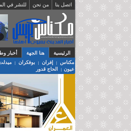
اتصل بنا
من نحن
للنشر في الم
الرئيسية
هنا الجهة
أخبار وطن
مكناس
إفران
بوفكران
ميدلت
|
|
|
عيون
الحاج قدور
|