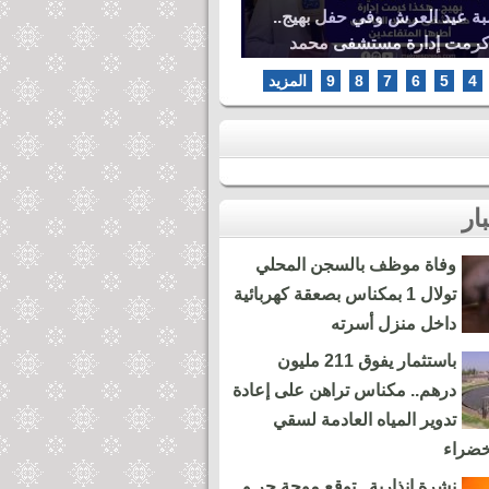
بة عيد العرش وفي حفل بهيج..
كرمت إدارة مستشفى محمد
ها المتقاعدين
4
5
6
7
8
9
المزيد
وفاة موظف بالسجن المحلي
تولال 1 بمكناس بصعقة كهربائية
داخل منزل أسرته
باستثمار يفوق 211 مليون
درهم.. مكناس تراهن على إعادة
تدوير المياه العادمة لسقي
خضراء
نشرة إنذارية.. توقع موجة حر و