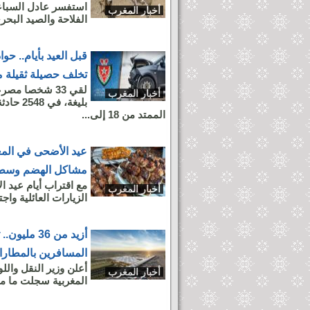
استفسر عادل السباع
أخبار المغرب
الفلاحة والصيد البحري
قبل العيد بأيام.. ح
تخلف حصيلة ثقيلة م
أخبار المغرب
بليغة،
الممتد من 18 إلى...
عيد الأضحى في المغ
مشاكل الهضم وسط أ
مع اقتراب أيام عيد ا
أخبار المغرب
الزيارات العائلية وا
أزيد من 36 
المسافرين بالمطارا
أعلن وزير النقل والل
أخبار المغرب
المغربية سجلت ما مجموعه 36,3 ملايين مسافر خلال س