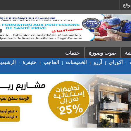
وقع
ية
صوت وصورة
خدمات
أكوراي
آزرو
الخميسات
الحاجب
خنيفرة
الرشيدية
|
|
|
|
|
|