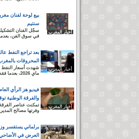
بيع لوحة لفنان مغرب
سنتيم
سجّل الفنان التشكيل
أخبار المغرب
في سوق الفن، بعدما بيعت
بعد تراجع النفط عال
المحروقات بالمغرب م
أخبار المغرب
ماي 2026، بعدما فقدت نحو 2 في المائة من قيمتها، مسجلة أكبر خسارة...
فيديو هز الرأي العام
والفرقة الوطنية ت
تمكنت عناصر الفرقة
أخبار المغرب
وفرتها مصالح المديرية
برلماني يستفسر وزي
العرض في الأضاحي و