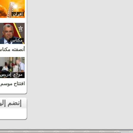
إفران
مكناس
أنصفته مكنا
مولاي إدريس
زرهون
افتتاح موسم 
إنضم إلينا على الفايسبوك