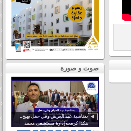
صوت و صورة
دنيا باطما
بمناسبة عيد العرش وفي حفل بهيج..
ى لحظات ثاني
هكذا كرمت إدارة مستشفى محمد
اس
الخامس أطرها المتقاعدين