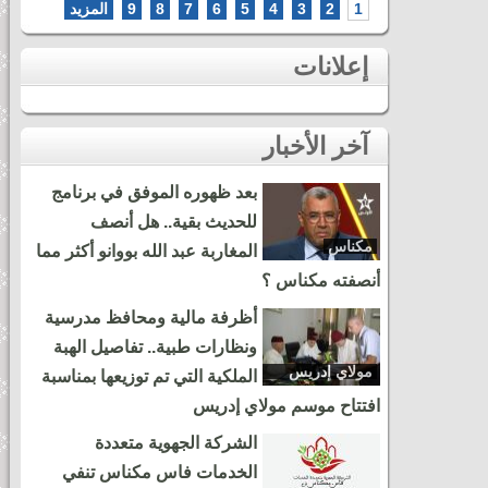
1
2
3
4
5
6
7
8
9
المزيد
إعلانات
آخر الأخبار
بعد ظهوره الموفق في برنامج
للحديث بقية.. هل أنصف
مكناس
المغاربة عبد الله بووانو أكثر مما
أنصفته مكناس ؟
أظرفة مالية ومحافظ مدرسية
ونظارات طبية.. تفاصيل الهبة
مولاي إدريس
الملكية التي تم توزيعها بمناسبة
زرهون
افتتاح موسم مولاي إدريس
الشركة الجهوية متعددة
الخدمات فاس مكناس تنفي