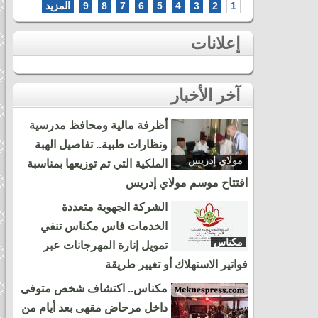
1
2
3
4
5
6
7
8
9
المزيد
إعلانات
آخر الأخبار
أظرفة مالية ومحافظ مدرسية
ونظارات طبية.. تفاصيل الهبة
مولاي إدريس
الملكية التي تم توزيعها بمناسبة
زرهون
افتتاح موسم مولاي إدريس
الشركة الجهوية متعددة
الخدمات فاس مكناس تنفي
مكناس
تمويل إنارة المهرجانات عبر
فواتير الاستهلاك أو تغيير طريقة
مكناس.. اكتشاف شخص متوفى
داخل مرحاض مقهى بعد أيام من