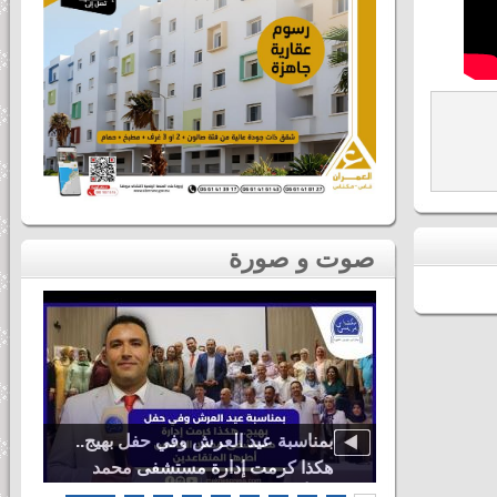
صوت و صورة
دنيا باطما
بمناسبة عيد العرش وفي حفل بهيج..
ى لحظات ثاني
هكذا كرمت إدارة مستشفى محمد
اس
الخامس أطرها المتقاعدين