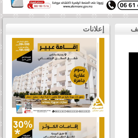
لحظة تتويج الفائزين بنصف ماراثون مكناس الدولي صنف
إعلانات