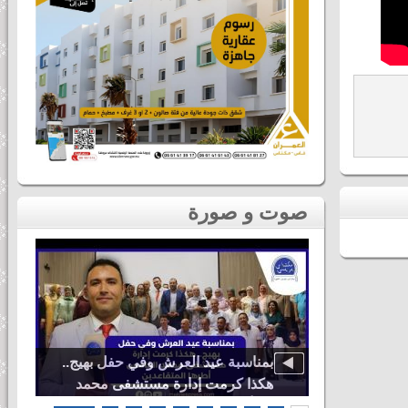
صوت و صورة
دنيا باطما
بمناسبة عيد العرش وفي حفل بهيج..
ى لحظات ثاني
هكذا كرمت إدارة مستشفى محمد
اس
الخامس أطرها المتقاعدين