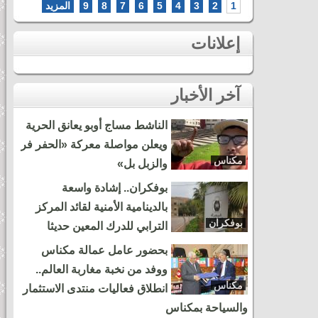
1
2
3
4
5
6
7
8
9
المزيد
إعلانات
آخر الأخبار
الناشط مساج أوبو يعانق الحرية
ويعلن مواصلة معركة «الحفر فر
مكناس
والزبل بل»
بوفكران.. إشادة واسعة
بالدينامية الأمنية لقائد المركز
بوفكران
الترابي للدرك المعين حديثا
بحضور عامل عمالة مكناس
ووفد من نخبة مغاربة العالم..
مكناس
انطلاق فعاليات منتدى الاستثمار
والسياحة بمكناس