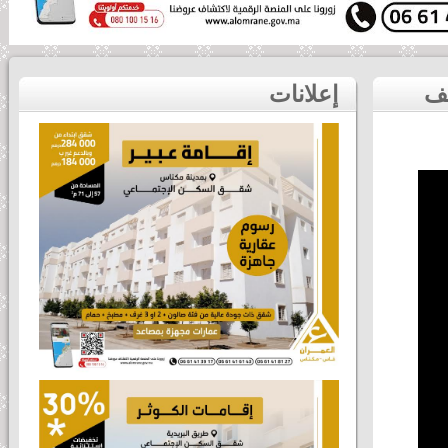
لحظة تتويج الفائزين بنصف ماراثون مكناس الدولي صنف
إعلانات