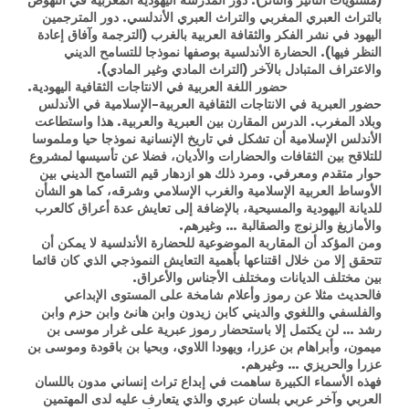
بالتراث العبري المغربي والتراث العبري الأندلسي. دور المترجمين
اليهود في نشر الفكر والثقافة العربية بالغرب (الترجمة وآفاق إعادة
النظر فيها). الحضارة الأندلسية بوصفها نموذجا للتسامح الديني
والاعتراف المتبادل بالآخر (التراث المادي وغير المادي).
حضور اللغة العربية في الانتاجات الثقافية اليهودية.
حضور العبرية في الانتاجات الثقافية العربية-الإسلامية في الأندلس
وبلاد المغرب. الدرس المقارن بين العبرية والعربية. هذا واستطاعت
الأندلس الإسلامية أن تشكل في تاريخ الإنسانية نموذجا حيا وملموسا
للتلاقح بين الثقافات والحضارات والأديان، فضلا عن تأسيسها لمشروع
حوار متقدم ومعرفي. ومرد ذلك هو ازدهار قيم التسامح الديني بين
الأوساط العربية الإسلامية والغرب الإسلامي وشرقه، كما هو الشأن
للديانة اليهودية والمسيحية، بالإضافة إلى تعايش عدة أعراق كالعرب
والأمازيغ والزنوج والصقالبة … وغيرهم.
ومن المؤكد أن المقاربة الموضوعية للحضارة الأندلسية لا يمكن أن
تتحقق إلا من خلال اقتناعها بأهمية التعايش النموذجي الذي كان قائما
بين مختلف الديانات ومختلف الأجناس والأعراق.
فالحديث مثلا عن رموز وأعلام شامخة على المستوى الإبداعي
والفلسفي واللغوي والديني كابن زيدون وابن هانئ وابن حزم وابن
رشد … لن يكتمل إلا باستحضار رموز عبرية على غرار موسى بن
ميمون، وأبراهام بن عزرا، ويهودا اللاوي، وبحيا بن باقودة وموسى بن
عزرا والحريزي … وغيرهم.
فهذه الأسماء الكبيرة ساهمت في إبداع تراث إنساني مدون باللسان
العربي وآخر عربي بلسان عبري والذي يتعارف عليه لدى المهتمين