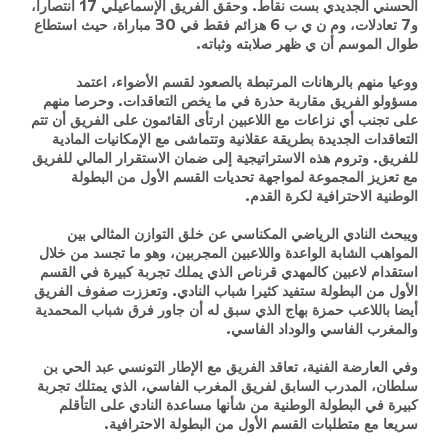
الحسني الجديدي بست نقاط. وحقق الفريق الإسماعيلي 17 انتصارا،
و7 تعادلات، وم ن ي ب 6 هزائم فقط في 30 مباراة، حيث استطاع
طوال الموسم أن ي ظهر صلابته وثباته.
ووعيا منهم بالرهانات المرتبطة بالصعود لقسم الأضواء، اعتمد
مسؤولو الفريق مقاربة حذرة في ما يخص التعاقدات. وحرصا منهم
على تجنب أي نزاعات مع اللاعبين ارتأى القائمون على الفريق أن تتم
التعاقدات الجديدة بطريقة عقلانية وتتماشى مع الإمكانيات المادية
للفريق. وتروم هذه الاستراتيجية إلى ضمان الاستقرار المالي للفريق
مع تعزيز المجموعة لمواجهة تحديات القسم الأول من البطولة
الوطنية الاحترافية لكرة القدم.
ويبحث النادي الرياضي المكناسي عن خلق التوازن المثالي بين
المواهب الشابة الواعدة واللاعبين المجربين، وهو ما تجسد من خلال
استقدام لاعبين كالمهدي قرناص الذي يملك تجربة كبيرة في القسم
الأول من البطولة ستفيد كثيرا شباب النادي. وتعززت صفوف الفريق
أيضا باللاعب حمزة بهاج الذي سبق له أن جاور فرق شباب المحمدية
والمغرب الفاسي والوداد الفاسي.
وفي العارضة الفنية، تعاقد الفريق مع الإطار التونسي عبد الحي بن
سلطان، المدرب السابق لفريق المغرب الفاسي، الذي يمتلك تجربة
كبيرة في البطولة الوطنية من شأنها مساعدة النادي على التأقلم
سريعا مع متطلبات القسم الأول من البطولة الاحترافية.