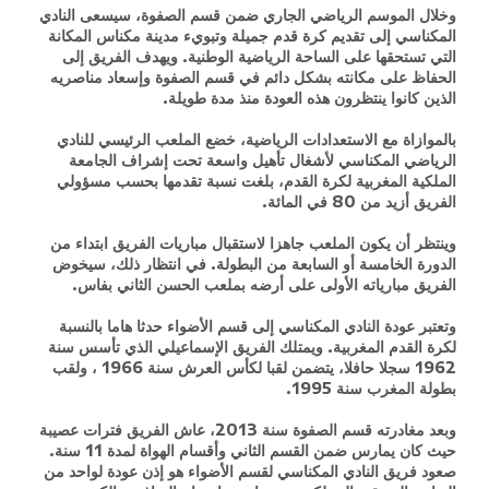
وخلال الموسم الرياضي الجاري ضمن قسم الصفوة، سيسعى النادي
المكناسي إلى تقديم كرة قدم جميلة وتبويء مدينة مكناس المكانة
التي تستحقها على الساحة الرياضية الوطنية. ويهدف الفريق إلى
الحفاظ على مكانته بشكل دائم في قسم الصفوة وإسعاد مناصريه
الذين كانوا ينتظرون هذه العودة منذ مدة طويلة.
بالموازاة مع الاستعدادات الرياضية، خضع الملعب الرئيسي للنادي
الرياضي المكناسي لأشغال تأهيل واسعة تحت إشراف الجامعة
الملكية المغربية لكرة القدم، بلغت نسبة تقدمها بحسب مسؤولي
الفريق أزيد من 80 في المائة.
وينتظر أن يكون الملعب جاهزا لاستقبال مباريات الفريق ابتداء من
الدورة الخامسة أو السابعة من البطولة. في انتظار ذلك، سيخوض
الفريق مبارياته الأولى على أرضه بملعب الحسن الثاني بفاس.
وتعتبر عودة النادي المكناسي إلى قسم الأضواء حدثا هاما بالنسبة
لكرة القدم المغربية. ويمتلك الفريق الإسماعيلي الذي تأسس سنة
1962 سجلا حافلا، يتضمن لقبا لكأس العرش سنة 1966 ، ولقب
بطولة المغرب سنة 1995.
وبعد مغادرته قسم الصفوة سنة 2013، عاش الفريق فترات عصيبة
حيث كان يمارس ضمن القسم الثاني وأقسام الهواة لمدة 11 سنة.
صعود فريق النادي المكناسي لقسم الأضواء هو إذن عودة لواحد من