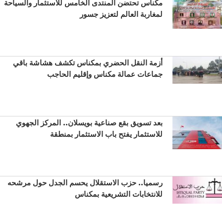
مكناس تحتضن المنتدى الخامس للاستثمار والسياحة
لمغاربة العالم لتعزيز جسور
أزمة النقل الحضري بمكناس تكشف هشاشة باقي
جماعات عمالة مكناس وإقليم الحاجب
بعد تسويق بقع صناعية بويسلان.. المركز الجهوي
للاستثمار يفتح باب الاستثمار بمنطقة
رسميا.. حزب الاستقلال يحسم الجدل حول مرشحه
للانتخابات التشريعية بمكناس