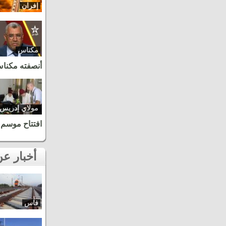
إفران
مكناس
أنصفته مكنا
مولاي إدريس
زرهون
افتتاح موسم 
أخبار عن نفس المنطقة
فاس