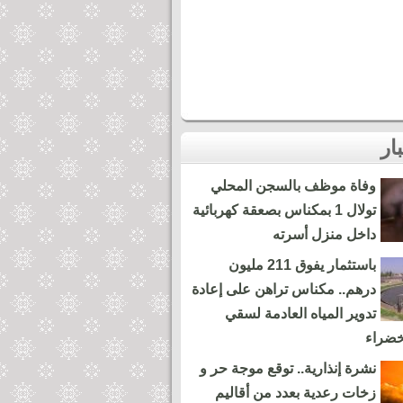
وفاة موظف بالسجن المحلي
تولال 1 بمكناس بصعقة كهربائية
داخل منزل أسرته
باستثمار يفوق 211 مليون
درهم.. مكناس تراهن على إعادة
تدوير المياه العادمة لسقي
خضراء
نشرة إنذارية.. توقع موجة حر و
زخات رعدية بعدد من أقاليم