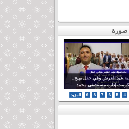
بة عيد العرش وفي حفل بهيج..
كرمت إدارة مستشفى محمد
ها المتقاعدين
4
5
6
7
8
9
المزيد