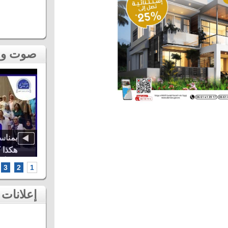
صوت و صورة
اوة..
أشهر الطائفات العيساوية، دنيا باطما
بمناس
كبرى
ومروان حاجي.. شاهد أقوى لحظات ثاني
هكذا 
سهرات مهرجان عيساوة بمكناس
الخامس أطر
3
2
1
إعلانات