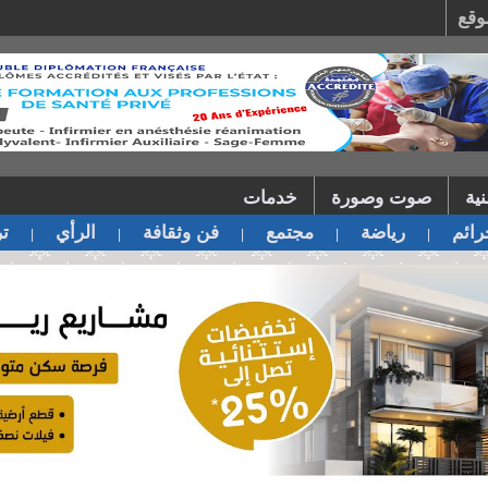
وقع
ية
صوت وصورة
خدمات
ائم
رياضة
مجتمع
فن وثقافة
الرأي
تر
|
|
|
|
|