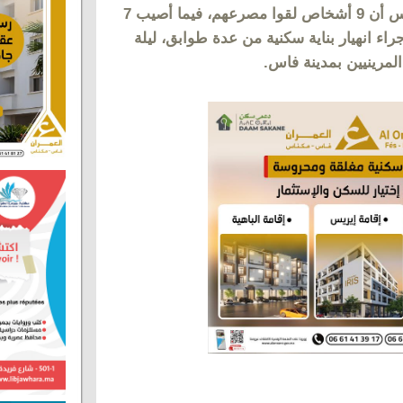
أفادت السلطات المحلية بعمالة فاس أن 9 أشخاص لقوا مصرعهم، فيما أصيب 7
اء انهيار بناية سكنية من عدة طوابق، ليلة
لمرينيين بمدينة فاس.