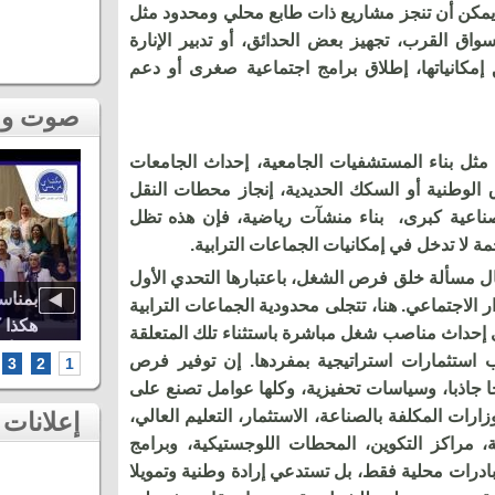
 يمكن أن تنجز مشاريع ذات طابع محلي ومحدود مثل
أسواق القرب، تجهيز بعض الحدائق، أو تدبير الإنارة
 إمكانياتها، إطلاق برامج اجتماعية صغرى أو دعم
صوت و صورة
مثل بناء المستشفيات الجامعية، إحداث الجامعات
ق الوطنية أو السكك الحديدية، إنجاز محطات النقل
ناعية كبرى، بناء منشآت رياضية، فإن هذه تظل
 لا تدخل في إمكانيات الجماعات الترابية.
فال مسألة خلق فرص الشغل، باعتبارها التحدي الأول
اوة..
أشهر الطائفات العيساوية، دنيا باطما
بمناس
 الاجتماعي. هنا، تتجلى محدودية الجماعات الترابية
كبرى
ومروان حاجي.. شاهد أقوى لحظات ثاني
هكذا 
 إحداث مناصب شغل مباشرة باستثناء تلك المتعلقة
سهرات مهرجان عيساوة بمكناس
الخامس أطر
طاب استثمارات استراتيجية بمفردها. إن توفير فرص
3
2
1
خا جاذبا، وسياسات تحفيزية، وكلها عوامل تصنع على
ات المكلفة بالصناعة، الاستثمار، التعليم العالي،
إعلانات
ة، مراكز التكوين، المحطات اللوجستيكية، وبرامج
بادرات محلية فقط، بل تستدعي إرادة وطنية وتمويلا