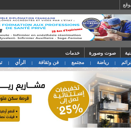
وقع
ية
صوت وصورة
خدمات
ائم
رياضة
مجتمع
فن وثقافة
الرأي
تر
|
|
|
|
|