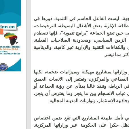
اجهة، ليست الفاعل الحاسم في التنمية. دورها في
ظافة، الإنارة، بعض الأشغال البسيطة، الترخيصات،
ى حين تضع الجماعة "برامج تنموية"، فإنها تصطدم
 الزمن السياسي، ومحدودية الصلاحيات الفعلية.
الكفاءات التقنية والإدارية غير كافية، والدينامية
ثر مما تيسر.
اراتها بمشاريع مهيكلة وبميزانيات ضخمة، لكنها
قطاعي والمركزي، وتفتقر إلى الانصات العميق
 الرباط، وتنفذ غالبا بمنأى عن رؤية الجماعة أو
هي غياب الانسجام بين ما ينجز وما يفترض أن ينجز،
ذبية الاستثمار، وتوازنات المدينة المجالية.
كفي تأمل طبيعة المشاريع التي تقع ضمن اختصاص
 تظل حكرا على الحكومة عبر وزاراتها المركزية.