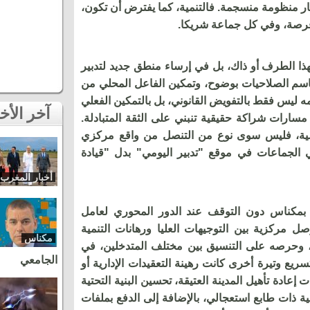
 منظومة منسجمة. فالتنمية، كما يفترض أن تكون،
رصة، وفي كل جماعة شريكا.
ذا الطرف أو ذاك، بل في إرساء منطق جديد لتدبير
قاسم الصلاحيات بوضوح، وتمكين الفاعل المحلي من
ه ليس فقط بالتفويض القانوني، بل بالتمكين الفعلي
آخر الأخبار
 مسارات شراكة حقيقية تنبني على الثقة المتبادلة.
نمية، فليس سوى نوع من التنصل من واقع مركزي
 الجماعات في موقع "تدبير اليومي" بدل "قيادة
أخبار المغرب
ة بمكناس دون التوقف عند الدور المحوري لعامل
 مركزية بين التوجيهات العليا ورهانات التنمية
مكناس
، وحرصه على التنسيق بين مختلف المتدخلين، في
الجامعي
ريع وتيرة أخرى كانت رهينة التعقيدات الإدارية أو
ت إعادة تأهيل المدينة العتيقة، تحسين البنية التحتية
ية ذات طابع استعجالي، بالإضافة إلى الدفع بملفات