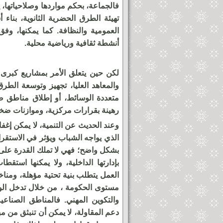
فالجماعة، بحكم مواردها وصلاحياتها،
تهيئة الطرق الحضرية الثانوية، بناء 
العمومية والنظافة. كما يمكنها، وفق
أنشطة ثقافية ورياضية محلية.
لكن حين يتعلق الأمر بمشاريع كبرى 
والمعاهد العليا، تجهيز وتوسعة الطر
متعددة الوسائط، أو إطلاق مناطق ص
رهينة بقرارات مركزية، وموازنات ضخمة
وعند الحديث عن التنمية، لا يمكن إغ
ساوة بمكناس يحول باب
أمام جماهير غفيرة لمهرجان عيس
الذي يواجه الشباب ويؤثر في الاستقرار
لوحة فنية ساحرة
لحظة خروج الدخلة العيساوية ال
بشكل واضح؛ فهي لا تملك القدرة على
من باب منصور
بإدارتها الداخلية، ولا يمكنها استق
العمل يتطلب بنية تحتية مؤهلة، ومنا
مستوى الحكومة ، من خلال تدخل الوزار
والتكوين المهني. فالمناطق الصناعي
دعم المقاولة، لا يمكن أن تنبثق من م