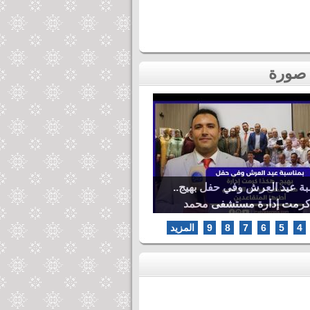
بة عيد العرش وفي حفل بهيج..
كرمت إدارة مستشفى محمد
ها المتقاعدين
4
5
6
7
8
9
المزيد