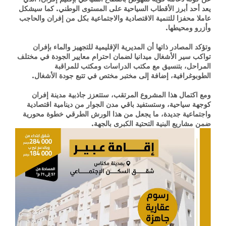
يعد أحد أبرز الأقطاب السياحية على المستوى الوطني. كما سيشكل
عاملا محفزا للتنمية الاقتصادية والاجتماعية بكل من إفران والحاجب
وأزرو ومحيطها.
وتؤكد المصادر ذاتها أن المديرية الإقليمية للتجهيز والماء بإفران
تواكب سير الأشغال ميدانيا لضمان احترام معايير الجودة في مختلف
المراحل، بتنسيق مع مكتب الدراسات ومكتب للمراقبة
الطوبوغرافية، إضافة إلى مختبر مختص في تتبع جودة الأشغال.
ومع اكتمال هذا المشروع المرتقب، ستتعزز جاذبية مدينة إفران
كوجهة سياحية، وستستفيد باقي مدن الجوار من دينامية اقتصادية
واجتماعية جديدة، ما يجعل من هذا الورش الطرقي خطوة محورية
ضمن مشاريع البنية التحتية الكبرى بالجهة.