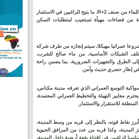
ويقدم المشروع بقعا أرضية مخصصة للبناء من صنف R+2، ما يتيح للراغبين في الاستثمار
دة من فضاءات مهيأة تستجيب لمتطلبات السكن
لعنبر (Génie) بكونها مشروعا عمرانيا مهيكلا، سيتم إنجازه من طرف شركة
ف الشبكات الأساسية، من ماء صالح للشرب،
لى الطرق والتجهيزات الضرورية، بما يضمن راحة
في إطار حضري حديث وآمن.
واكبة التوسع العمراني الذي تعرفه مدينة مكناس،
م معايير التهيئة والتخطيط العمراني المعتمدة،
المنطقة للاستقرار والاستثمار.
رز نقاط قوته، بالنظر إلى قربه من وسط المدينة،
عن مركز المدينة، وكذا قربه من عدد من المرافق الحيوية
اسبا للراغبين في اقتناء بقعة أرضية داخل المدينة،