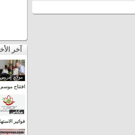
آخر الأخبار
مولاي إدريس
زرهون
افتتاح موسم 
مكناس
فواتير الاسته