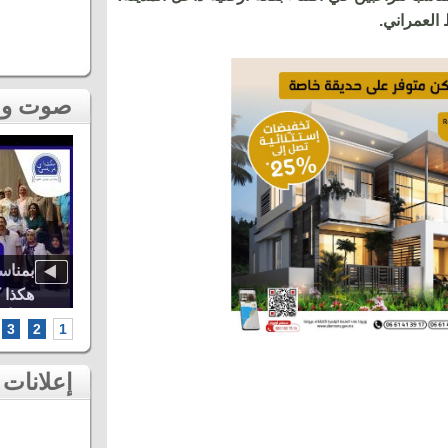
العمراني.
صوت و صورة
اوة..
أشهر الطائفات العيساوية، دنيا باطما
بمناس
كبرى
ومروان حاجي.. شاهد أقوى لحظات ثاني
هكذا 
سهرات مهرجان عيساوة بمكناس
الخامس أطر
3
2
1
إعلانات