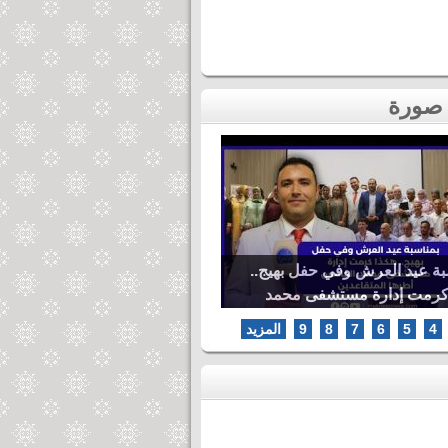
بة عيد العرش وفي حفل بهيج..
كرمت إدارة مستشفى محمد
ها المتقاعدين
4
5
6
7
8
9
المزيد