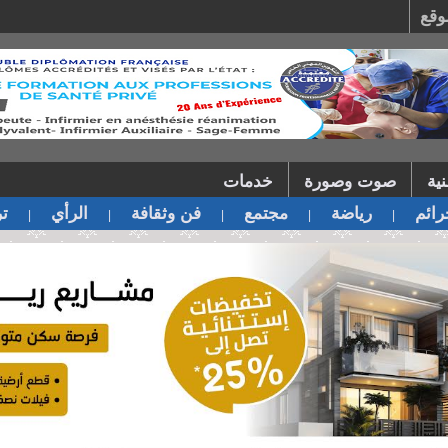
وقع
ية
صوت وصورة
خدمات
ائم
رياضة
مجتمع
فن وثقافة
الرأي
تر
|
|
|
|
|