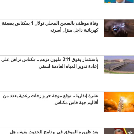
وفاة موظف بالسجن المحلي تولال 1 بمكناس بصعقة
كهربائية داخل منزل أسرته
باستثمار يفوق 211 مليون درهم.. مكناس تراهن على
إعادة تدوير المياه العادمة لسقي
نشرة إنذارية.. توقع موجة حر و زخات رعدية بعدد من
أقاليم جهة فاس مكناس
بعد ظهوره الموفق في برنامج للحديث بقية.. هل