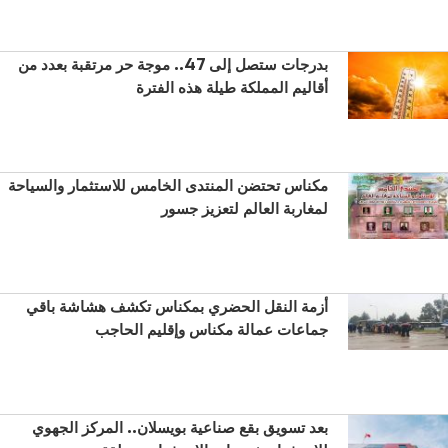
بدرجات ستصل إلى 47.. موجة حر مرتقبة بعدد من
أقاليم المملكة طيلة هذه الفترة
مكناس تحتضن المنتدى الخامس للاستثمار والسياحة
لمغاربة العالم لتعزيز جسور
أزمة النقل الحضري بمكناس تكشف هشاشة باقي
جماعات عمالة مكناس وإقليم الحاجب
بعد تسويق بقع صناعية بويسلان.. المركز الجهوي