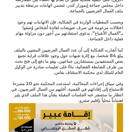
داخل مجلس جماعة إيموزار كندر، تتضمن اتهامات مرتبطة بتدبير
ملف العمال العرضيين بالجماعة.
وبحسب المعطيات الواردة في الشكاية، فإن الاتهامات تهم وجود
اختلالات مزعومة في صرف تعويضات لفائدة أشخاص وُصفوا
بـ"العمال الأشباح"، بدعوى استفادتهم من أجور دون مزاولة مهام
فعلية داخل الجماعة.
كما أشارت الشكاية إلى أن عدد العمال العرضيين المعنيين بالملف
يبلغ 84 شخصا، مع إثارة شبهات حول وجود علاقات قرابة تجمع
بعض المستفيدين بمستشارين جماعيين، وهو ما دفع إلى فتح بحث
من طرف الضابطة القضائية، بناءً على تعليمات صادرة عن الوكيل
العام للملك لدى محكمة الاستئناف بفاس.
وفي سياق إجراءات المحاكمة، استدعت المحكمة نحو 20 مصرحا
للاستماع إلى إفاداتهم في القضية، أغلبهم من العمال العرضيين، في
انتظار ما ستسفر عنه الجلسات المقبلة بشأن هذا الملف الذي يثير
اهتماماً محلياً بإقليم صفرو.