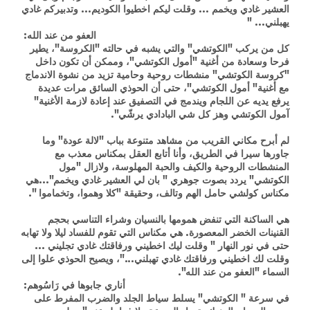
العشير غادي ويخمم ... وقلت ليكم اخطيوا الكوديم... وتدبيركم غادي
يهبلني... "
العفو من عند الله:
كل من يركب "الكوتشي" والتي يشبه في حالته "الكروسة"، يطير
فرحا وسعادة من أغنية "أمول الكوتشي"، وممكن أن تكون داخل
"كروسة الكوتشي" منشطات روحية وحامية تزيد من نشوة الاندماج
مع أغنية" أمول الكوتشي"، حتى أن الحوذي السائق مرات عديدة
يرفع يديه عن اللجام ويندمج في التصفيق عند إعادة لازمة الأغنية"
آمول الكوتشي وهز كل شي البادادي يرشّي".
لم أبرح مكاني القريب من مشاهد متنوعة بباب "لالة عودة" وما
جاورها سيرا في الطريق، وأنا أتابع العقل بمكناس معذب مع
المنشطات الروحية والكيف والحبة المهلوسة، ولازال "مول
الكوتشي" يردد بصوت جوهري " بان لي العشير غادي ويخمم"...هي
مكناس كولشي حامل الهم وتالف، وحقيقة "كلا وهموا، وتخماموا ".
هي الساكنة التي تنفض همومها بالنسيان وشراء التناسي بحجم
القنينات الخضر المعصورة. هي مكناس التي تقوم للفساد ليلا ولا تهابه
حتى في نور النهار " وقلت ليك اخطيني ورفاقتك غادي تجليني ...
وقلت لك اخطيني ورفاقتك غادي تهبلني..."، ويصيح الحوذي علوا إلى
السماء "العفو من عند الله".
أناري جابوها في رَاسُوهم:
في سرعة " الكوتشي" يسلط سياط الجلد والضرب المفرط على