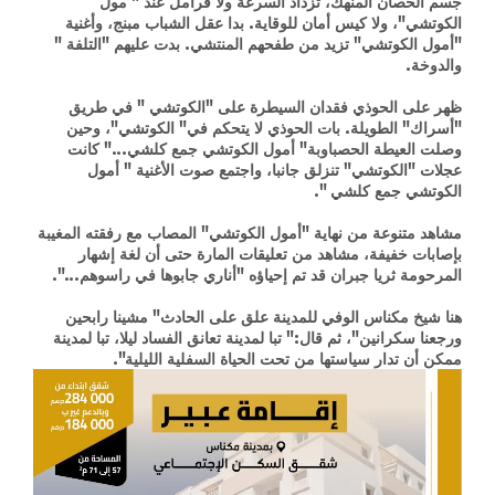
جسم الحصان المنهك، تزداد السرعة ولا فرامل عند " مول
الكوتشي"، ولا كيس أمان للوقاية. بدا عقل الشباب مبنج، وأغنية
"أمول الكوتشي" تزيد من طفحهم المنتشي. بدت عليهم "التلفة "
والدوخة.
ظهر على الحوذي فقدان السيطرة على "الكوتشي " في طريق
"أسراك" الطويلة. بات الحوذي لا يتحكم في" الكوتشي"، وحين
وصلت العيطة الحصباوبة" أمول الكوتشي جمع كلشي..." كانت
عجلات "الكوتشي" تنزلق جانبا، واجتمع صوت الأغنية " أمول
الكوتشي جمع كلشي ".
مشاهد متنوعة من نهاية "أمول الكوتشي" المصاب مع رفقته المغيبة
بإصابات خفيفة، مشاهد من تعليقات المارة حتى أن لغة إشهار
المرحومة ثريا جبران قد تم إحياؤه "أناري جابوها في راسوهم...".
هنا شيخ مكناس الوفي للمدينة علق على الحادث" مشينا رابحين
ورجعنا سكرانين"، ثم قال:" تبا لمدينة تعانق الفساد ليلا، تبا لمدينة
ممكن أن تدار سياستها من تحت الحياة السفلية الليلية".