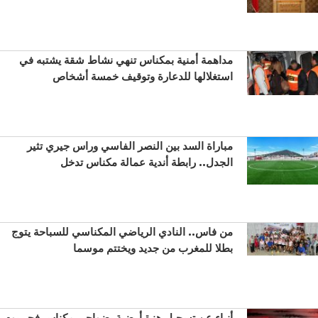
مداهمة أمنية بمكناس تنهي نشاط شقة يشتبه في
استغلالها للدعارة وتوقيف خمسة أشخاص
مباراة السد بين النصر الفاسي وراس جيري تثير
الجدل.. رابطة أندية عمالة مكناس تدخل
من فاس.. النادي الرياضي المكناسي للسباحة يتوج
بطلا للمغرب من جديد ويختتم موسما
أنباء عن تسجيل هزة أرضية بضواحي مكناس فجر يوم