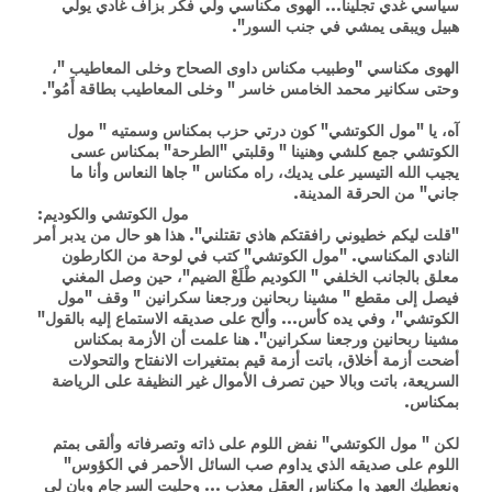
سياسي غدي تجلينا... الهوى مكناسي ولي فكر بزاف غادي يولي
هبيل ويبقى يمشي في جنب السور".
الهوى مكناسي "وطبيب مكناس داوى الصحاح وخلى المعاطيب "،
وحتى سكانير محمد الخامس خاسر " وخلى المعاطيب بطاقة أَمُو".
آه، يا "مول الكوتشي" كون درتي حزب بمكناس وسمتيه " مول
الكوتشي جمع كلشي وهنينا " وقلبتي "الطرحة" بمكناس عسى
يجيب الله التيسير على يديك، راه مكناس " جاها النعاس وأنا ما
جاني" من الحرقة المدينة.
مول الكوتشي والكوديم:
"قلت ليكم خطيوني رافقتكم هاذي تقتلني". هذا هو حال من يدبر أمر
النادي المكناسي. "مول الكوتشي" كتب في لوحة من الكارطون
معلق بالجانب الخلفي " الكوديم طْلَعْ الضيم"، حين وصل المغني
فيصل إلى مقطع " مشينا ربحانين ورجعنا سكرانين " وقف "مول
الكوتشي"، وفي يده كأس... وألح على صديقه الاستماع إليه بالقول"
مشينا ربحانين ورجعنا سكرانين". هنا علمت أن الأزمة بمكناس
أضحت أزمة أخلاق، باتت أزمة قيم بمتغيرات الانفتاح والتحولات
السريعة، باتت وبالا حين تصرف الأموال غير النظيفة على الرياضة
بمكناس.
لكن " مول الكوتشي" نفض اللوم على ذاته وتصرفاته وألقى بمتم
اللوم على صديقه الذي يداوم صب السائل الأحمر في الكؤوس"
ونعطيك العهد وا مكناس العقل معذب ... وحليت السرجام وبان لي