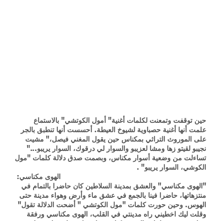
حين توقفت وتمعنت لكلمات أغنية" أمول الكوتشي" بالاستماع
علمت أنها أغنية حصباوية لشيوخ العيطة. أحسست أنها تنطبق بالجر
على الموروث التراثي بمكناس حين يقول المغني فيصل،" مشيت
نجيبو لقيتو زها ومشا لعزيبو والسوار لي درقوك، السوار يريبو..."
تساءلت من وضعية أسوار مكناس، وبصمت صدق دلالة كلمات "مول
الكوشي، السوار يريبو" .
الهوى مكناسي:
"الهوى مكناسي" والعشق بمدينة السلاطين كان حاضرا بالتمام في
منتزهاتها، حاضرا فينا بالجمع في عشق ماء وأرض وهواء مدينة حتى
الهوس. وحين حورت كلمات "مول الكوتشي " أضحت الدلالة تقول"
وقلت ليك اخطيني راه مدينتي في القلب، الهوى مكناسي ورفقة