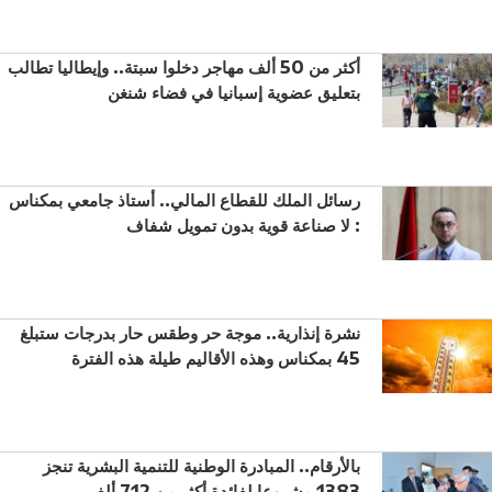
أكثر من 50 ألف مهاجر دخلوا سبتة.. وإيطاليا تطالب
بتعليق عضوية إسبانيا في فضاء شنغن
رسائل الملك للقطاع المالي.. أستاذ جامعي بمكناس
: لا صناعة قوية بدون تمويل شفاف
نشرة إنذارية.. موجة حر وطقس حار بدرجات ستبلغ
45 بمكناس وهذه الأقاليم طيلة هذه الفترة
بالأرقام.. المبادرة الوطنية للتنمية البشرية تنجز
1383 مشروعا لفائدة أكثر من 712 ألف