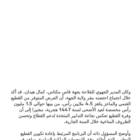
وكان المدير الجهوي للفلاحة بجهة فاس مكناس، كمال هيدان، قد أكد
خلال اجتماع احتضنه مقر ولاية الجهة، أن العرض المتوفر من القطيع
الغنمي والماعز يناهز 4.5 ملايين رأس، من بينها حوالي 1.5 مليون
رأس مخصصة لعيد الأضحى لسنة 1447 هجرية، مشيرا إلى أن
وفرة القطيع تعكس نجاعة التدابير المتخذة لدعم القطاع وتحسن
الظروف المناخية خلال السنة الجارية.
وأوضح المسؤول ذاته أن البرنامج المرتبط بإعادة تكوين القطيع
الوطني، الذي أطلق وفق التوجيهات الملكية السامية، ساهم في