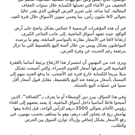
التخفيف من الأعباء التي تحملها الكسابة خلال سنوات الجفاف
المتتالية، كما ساعد على تعزيز العرض الوطني الذي يقدر حاليا
بحوالي 40 مليون رأس، بما يضمن تموين الأسواق خلال فترة العيد.
غير أن هذه المؤشرات الرسمية لا تنعكس بشكل واضح على أرض
الواقع، حيث تشهد أسواق الماشية، إلى جانب المتاجر الكبرى،
ارتفاعا لافتا في الأسعار مقارنة بالمواسم السابقة، وهو ما يرصده
المواطنون بشكل يومي من خلال أثمنة البيع بالتقسيط التي ما تزال
مرتفعة رغم الحديث عن وفرة العرض.
ويرى عدد من المهنيين أن استمرار هذا الارتفاع يرتبط أساسا بالقفزة
القياسية التي تعرفها أسعار اللحوم الحمراء، والتي أصبحت تشكل
بديلا مربحا للكسابة خارج فترة عيد الأضحى، ما يدفع العديد منهم إلى
التمسك بأسعار مرتفعة عند البيع بالتقسيط، مقابل قبول أسعار أقل
نسبيا في عمليات البيع بالجملة.
وفي هذا السياق، يبرز دور الوسطاء أو ما يعرف بـ”الشناقة”، الذين
أصبحوا فاعلا أساسيا داخل أسواق الماشية، إذ يعمد بعضهم إلى اقتناء
رؤوس الأغنام بحوالي 2500 درهم للرأس الواحد، قبل إعادة بيعها
بهامش ربح قد يتجاوز ألف درهم، وهو ما يساهم، بحسب مهنيين، في
رفع الأسعار بشكل إضافي وإرباك توازن السوق بين العرض
والطلب.