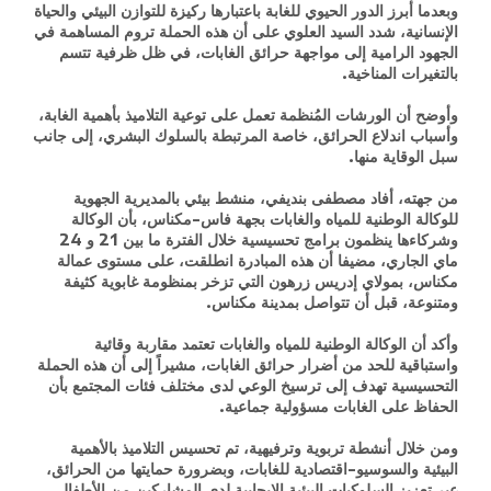
وبعدما أبرز الدور الحيوي للغابة باعتبارها ركيزة للتوازن البيئي والحياة
الإنسانية، شدد السيد العلوي على أن هذه الحملة تروم المساهمة في
الجهود الرامية إلى مواجهة حرائق الغابات، في ظل ظرفية تتسم
بالتغيرات المناخية.
وأوضح أن الورشات المُنظمة تعمل على توعية التلاميذ بأهمية الغابة،
وأسباب اندلاع الحرائق، خاصة المرتبطة بالسلوك البشري، إلى جانب
سبل الوقاية منها.
من جهته، أفاد مصطفى بنديفي، منشط بيئي بالمديرية الجهوية
للوكالة الوطنية للمياه والغابات بجهة فاس-مكناس، بأن الوكالة
وشركاءها ينظمون برامج تحسيسية خلال الفترة ما بين 21 و 24
ماي الجاري، مضيفا أن هذه المبادرة انطلقت، على مستوى عمالة
مكناس، بمولاي إدريس زرهون التي تزخر بمنظومة غابوية كثيفة
ومتنوعة، قبل أن تتواصل بمدينة مكناس.
وأكد أن الوكالة الوطنية للمياه والغابات تعتمد مقاربة وقائية
واستباقية للحد من أضرار حرائق الغابات، مشيراً إلى أن هذه الحملة
التحسيسية تهدف إلى ترسيخ الوعي لدى مختلف فئات المجتمع بأن
الحفاظ على الغابات مسؤولية جماعية.
ومن خلال أنشطة تربوية وترفيهية، تم تحسيس التلاميذ بالأهمية
البيئية والسوسيو-اقتصادية للغابات، وبضرورة حمايتها من الحرائق،
عبر تعزيز السلوكيات البيئية الإيجابية لدى المشاركين من الأطفال