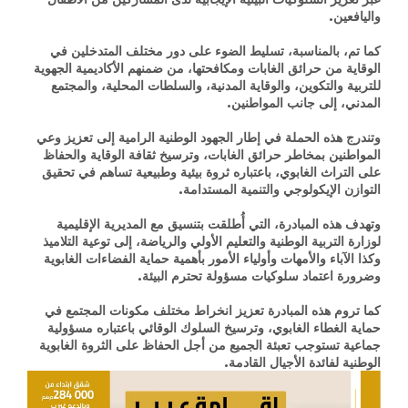
واليافعين.
كما تم، بالمناسبة، تسليط الضوء على دور مختلف المتدخلين في
الوقاية من حرائق الغابات ومكافحتها، من ضمنهم الأكاديمية الجهوية
للتربية والتكوين، والوقاية المدنية، والسلطات المحلية، والمجتمع
المدني، إلى جانب المواطنين.
وتندرج هذه الحملة في إطار الجهود الوطنية الرامية إلى تعزيز وعي
المواطنين بمخاطر حرائق الغابات، وترسيخ ثقافة الوقاية والحفاظ
على التراث الغابوي، باعتباره ثروة بيئية وطبيعية تساهم في تحقيق
التوازن الإيكولوجي والتنمية المستدامة.
وتهدف هذه المبادرة، التي أُطلقت بتنسيق مع المديرية الإقليمية
لوزارة التربية الوطنية والتعليم الأولي والرياضة، إلى توعية التلاميذ
وكذا الآباء والأمهات وأولياء الأمور بأهمية حماية الفضاءات الغابوية
وضرورة اعتماد سلوكيات مسؤولة تحترم البيئة.
كما تروم هذه المبادرة تعزيز انخراط مختلف مكونات المجتمع في
حماية الغطاء الغابوي، وترسيخ السلوك الوقائي باعتباره مسؤولية
جماعية تستوجب تعبئة الجميع من أجل الحفاظ على الثروة الغابوية
الوطنية لفائدة الأجيال القادمة.