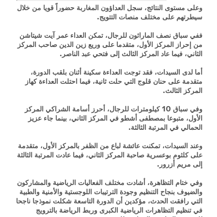
وعلى مستوى النتائج، سجل العداؤون المغاربة حضوراً قويا من خلال
سيطرتهم على مختلف منصات التتويج.
ففي سباق نصف الماراثون للرجال، تمكن العداء عمر آيت شيتاشن
من إحراز المركز الأول، متقدما على وريع زين الدين صاحب المركز
الثاني، فيما عاد المركز الثالث إلى فتحي عبد الناصر.
أما لدى السيدات، فقد توجت العداءة سكينة أثنان بلقب الدورة،
متقدمة على حنان قلوج التي حلت ثانية، فيما احتلت العداءة كهاز
المركز الثالث.
وفي سباق 10 كيلومترات للرجال، أحرز أسامة الشراكي المركز
الأول، متبوعا بمصطفى أشطو في المركز الثاني، بينما جاء عزيز
الحمالي في المرتبة الثالثة.
وعند السيدات، تمكنت عائشة لباع من الظفر بالمركز الأول، متقدمة
على كلثوم بوعسرية صاحبة المركز الثاني، فيما عادت المرتبة الثالثة
إلى مريم أزرور.
وفي ختام التظاهرة، أشادت مختلف الفعاليات الرياضية والمشاركون
والضيوف بنجاح التنظيم وجودة الترتيبات اللوجستية والأمنية والطبية
التي رافقت الحدث، مؤكدين أن الدورة التاسعة شكلت نموذجا ناجحا
في تنظيم التظاهرات الرياضية الكبرى وربط الرياضة بالترويج