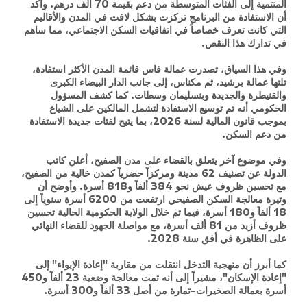
المنتمية إلى الفئات المتوسطة من دعم بقيمة 70 ألف درهم. وأكد
أن الاستفادة من البرنامج تركزت بشكل لافت في المدن والأقاليم
التي كانت تعرف خصاصاً في اتفاقيات السكن الاجتماعي، مما ساهم
في تدارك هذا النقص.
وفي هذا السياق، تصدرت عمالة فاس قائمة المدن الأكثر استفادة،
تلتها عمالة برشيد، ثم مكناس، إلى جانب الدار البيضاء الكبرى
والقنيطرة والجديدة وبنسليمان وسطات. كما كشف المسؤول
الحكومي أنه تم توسيع الاستفادة لتشمل المالكين على الشياع
بموجب قانون المالية لسنة 2026، بما يتيح لفئات جديدة الاستفادة
من دعم السكن.
وفي موضوع آخر يتعلق بالقضاء على مدن الصفيح، أعلن كاتب
الدولة عن تصنيف 62 مدينة ومركزاً حضرياً كمدن خالية من الصفيح،
مع تحسين ظروف عيش نحو 384 ألفاً و818 أسرة. وأوضح أن
وتيرة معالجة السكن الصفيحي ارتفعت من 6200 أسرة سنوياً إلى
18 ألفاً و180 أسرة، فيما تم خلال الولاية الحكومية الحالية تحسين
ظروف أزيد من 81 ألف أسرة، مع مواصلة الجهود للقضاء النهائي
على الظاهرة في أفق سنة 2028.
كما أبرز أن منهجية التدخل انتقلت من مقاربة "إعادة الإيواء" إلى
"إعادة الإسكان"، مشيراً إلى أنه تمت معالجة وضعية 23 ألفاً و450
أسرة بعمالة الصخيرات-تمارة من أصل 33 ألفاً و300 أسرة.