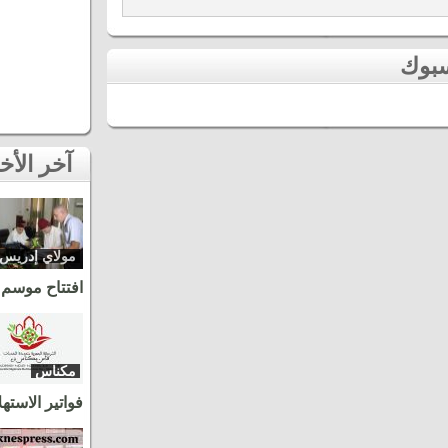
آخر الأخبار
مولاي إدريس
زرهون
افتتاح موسم 
مكناس
فواتير الاسته