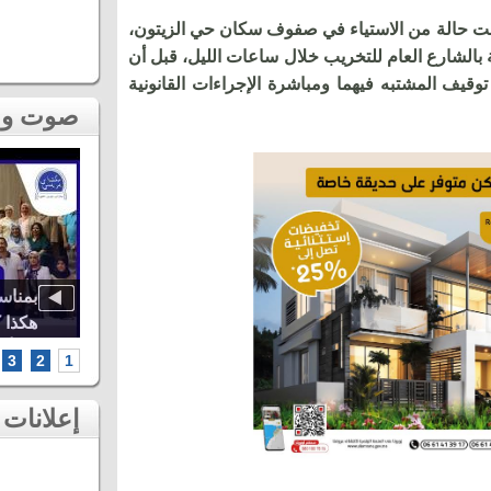
فت حالة من الاستياء في صفوف سكان حي الزيتون،
بالشارع العام للتخريب خلال ساعات الليل، قبل أن
توقيف المشتبه فيهما ومباشرة الإجراءات القانونية
صوت و صورة
اوة..
أشهر الطائفات العيساوية، دنيا باطما
بمناس
كبرى
ومروان حاجي.. شاهد أقوى لحظات ثاني
هكذا 
سهرات مهرجان عيساوة بمكناس
الخامس أطر
3
2
1
إعلانات