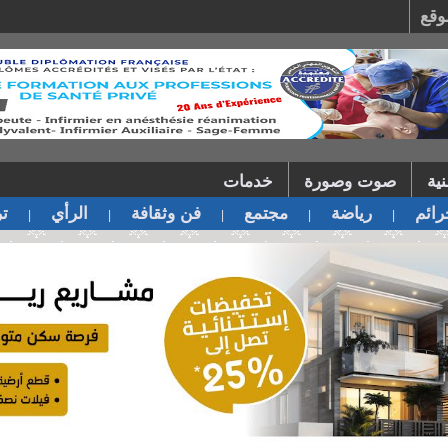
وقع
ية
صوت وصورة
خدمات
ائم
رياضة
مجتمع
فن وثقافة
الرأي
تر
|
|
|
|
|