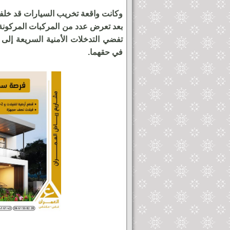
وكانت واقعة تخريب السيارات قد خل
بعد تعرض عدد من المركبات المركونة 
تفضي التدخلات الأمنية السريعة إلى 
في حقهما.
ساوة بمكناس يحول باب
أمام جماهير غفيرة لمهرجان عيس
لوحة فنية ساحرة
لحظة خروج الدخلة العيساوية ال
من باب منصور