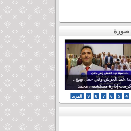
بة عيد العرش وفي حفل بهيج..
كرمت إدارة مستشفى محمد
ها المتقاعدين
4
5
6
7
8
9
المزيد