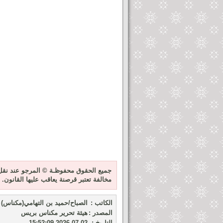
جميع الحقوق محفوظـة © المرجو عند نقل 
مخالفة تعتبر قرصنة يعاقب عليها القانون.
الكاتب :
الصباح/حميد بن التهامي(مكناس)
المصدر :
هيئة تحرير مكناس بريس
التاريخ :
2026-07-02 15:52:09