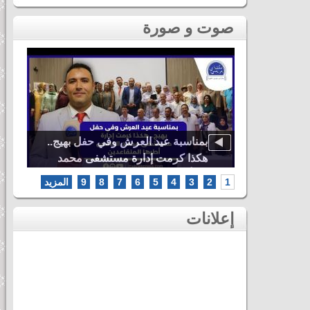
صوت و صورة
دنيا باطما
بمناسبة عيد العرش وفي حفل بهيج..
ى لحظات ثاني
هكذا كرمت إدارة مستشفى محمد
اس
الخامس أطرها المتقاعدين
1
2
3
4
5
6
7
8
9
المزيد
إعلانات