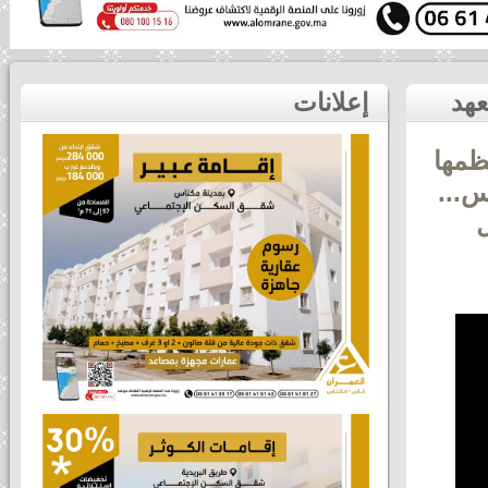
أقوى لحظات فعاليات الأبواب المفتوحة التي نظمها المعهد
إعلانات
ظمها
ن الصحة ipfops مكناس...
جال