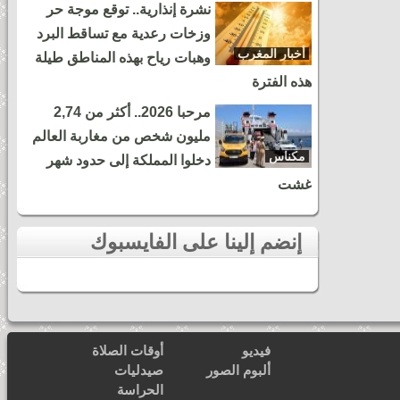
نشرة إنذارية.. توقع موجة حر
وزخات رعدية مع تساقط البرد
أخبار المغرب
وهبات رياح بهذه المناطق طيلة
هذه الفترة
مرحبا 2026.. أكثر من 2,74
مليون شخص من مغاربة العالم
مكناس
دخلوا المملكة إلى حدود شهر
غشت
إنضم إلينا على الفايسبوك
فيديو
أوقات الصلاة
ألبوم الصور
صيدليات
الحراسة