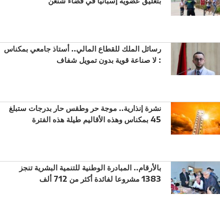
بتعليق عضوية إسبانيا في فضاء شنغن
رسائل الملك للقطاع المالي.. أستاذ جامعي بمكناس
: لا صناعة قوية بدون تمويل شفاف
نشرة إنذارية.. موجة حر وطقس حار بدرجات ستبلغ
45 بمكناس وهذه الأقاليم طيلة هذه الفترة
بالأرقام.. المبادرة الوطنية للتنمية البشرية تنجز
1383 مشروعا لفائدة أكثر من 712 ألف