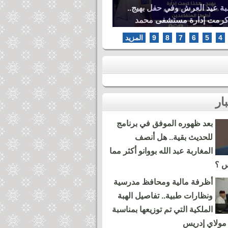
بة عيد العرش وفي حفل بهيج..
كرمت إدارة مستشفى محمد
ها المتقاعدين
4
5
6
7
8
9
المزيد
بعد ظهوره الموفق في برنامج
للحديث بقية.. هل أنصف
المغاربة عبد الله بووانو أكثر مما
س ؟
أظرفة مالية ومحافظ مدرسية
ونظارات طبية.. تفاصيل الهبة
الملكية التي تم توزيعها بمناسبة
مولاي إدريس