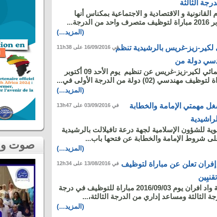
جة الثالثة
م القانونية و الاقتصادية و الاجتماعية بمكناس أنها
(المزيد...)
 لكير-زيز-غريس بالرشيدية تنظم
في 16/09/2016 على 11h38
دسي دولة من
تعلن وكالة الحوض المائي لكير-زيز-غريس عن تنظيم يوم الأحد 09 أكتوبر
(المزيد...)
غل مهمتي الإمامة والخطابة
في 03/09/2016 على 13h47
راشيدية
وية للشؤون الإسلامية لجهة درعة تافيلالت بالرشيدية
لى شروط الإمامة والخطابة عن فتحها باب...
صوت و صورة
(المزيد...)
د إفران تعلن عن مباراة لتوظيف
في 13/08/2016 على 12h34
قنيِين
تنظم الجماعة الترابية واد افران يوم 2016/09/03 مباراة للتوظيف في درجة
 الثالثة ومساعد إداري من الدرجة الثالثة،...
(المزيد...)