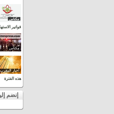
مكناس
فواتير الاسته
مكناس
أخبار المغرب
هذه الفترة
إنضم إلينا على الفايسبوك