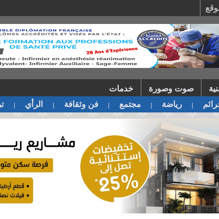
وقع
ية
صوت وصورة
خدمات
ائم
رياضة
مجتمع
فن وثقافة
الرأي
تر
|
|
|
|
|