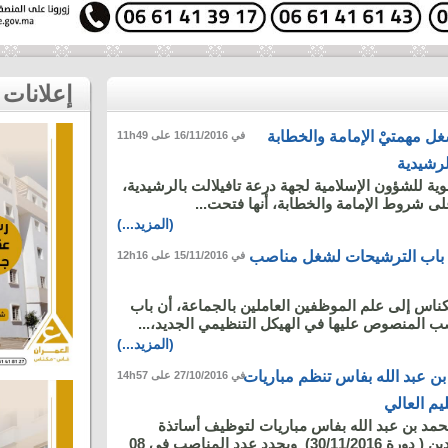
إعلانات
ل مهمتيْ الإمامة والخطابة
في 16/11/2016 على 11h49
لرشيدية
وية للشؤون الإسلامية لجهة درعة تافيلالت بالرشيدية،
لى شروط الإمامة والخطابة، أنها فتحت...
(المزيد...)
 باب الترشيحات لشغل مناصب
في 15/11/2016 على 12h16
اس إلى علم الموظفين العاملين بالجماعة، أن باب
صب المنصوص عليها في الهيكل التنظيمي الجديد،...
(المزيد...)
 عبد الله بفاس تنظم مباريات
في 27/10/2016 على 14h57
يم العالي
مد بن عبد الله بفاس مباريات لتوظيف أساتذة
التعليم العالي مساعدين ( دورة 30/11/2016) ويحدد عدد المناصب في 08