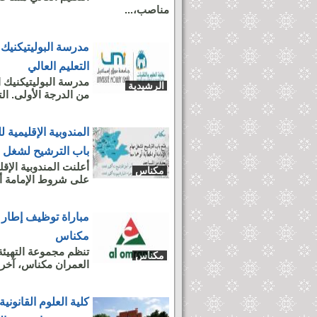
مناصب،...
مدرسة البوليتيكنيك 
التعليم العالي
مدرسة البوليتيكنيك ا
الرشيدية
من الدرجة الأولى. الترشيح قبل 30
المندوبية الإقليمية
باب الترشيح لشغل م
أعلنت المندوبية الإق
مكناس
على شروط الإمامة أو 
مباراة توظيف إطار ف
مكناس
تنظم مجموعة التهيئة
مكناس
العمران مكناس، آخر أجل هو 18 أكت
كلية العلوم القانون