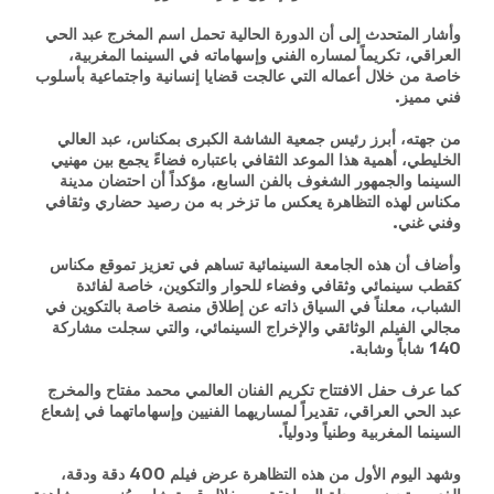
وأشار المتحدث إلى أن الدورة الحالية تحمل اسم المخرج عبد الحي
العراقي، تكريماً لمساره الفني وإسهاماته في السينما المغربية،
خاصة من خلال أعماله التي عالجت قضايا إنسانية واجتماعية بأسلوب
فني مميز.
من جهته، أبرز رئيس جمعية الشاشة الكبرى بمكناس، عبد العالي
الخليطي، أهمية هذا الموعد الثقافي باعتباره فضاءً يجمع بين مهنيي
السينما والجمهور الشغوف بالفن السابع، مؤكداً أن احتضان مدينة
مكناس لهذه التظاهرة يعكس ما تزخر به من رصيد حضاري وثقافي
وفني غني.
وأضاف أن هذه الجامعة السينمائية تساهم في تعزيز تموقع مكناس
كقطب سينمائي وثقافي وفضاء للحوار والتكوين، خاصة لفائدة
الشباب، معلناً في السياق ذاته عن إطلاق منصة خاصة بالتكوين في
مجالي الفيلم الوثائقي والإخراج السينمائي، والتي سجلت مشاركة
140 شاباً وشابة.
كما عرف حفل الافتتاح تكريم الفنان العالمي محمد مفتاح والمخرج
عبد الحي العراقي، تقديراً لمساريهما الفنيين وإسهاماتهما في إشعاع
السينما المغربية وطنياً ودولياً.
وشهد اليوم الأول من هذه التظاهرة عرض فيلم 400 دقة ودقة،