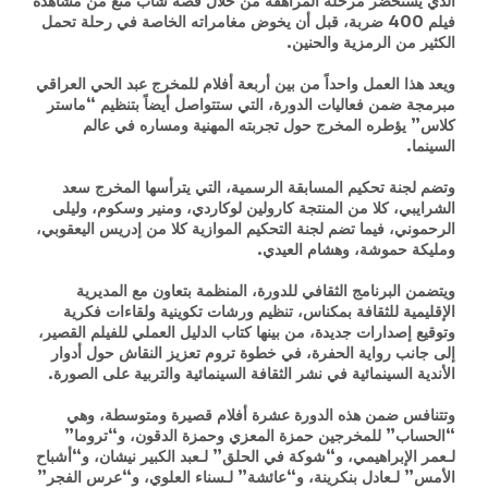
الذي يستحضر مرحلة المراهقة من خلال قصة شاب مُنع من مشاهدة
فيلم 400 ضربة، قبل أن يخوض مغامراته الخاصة في رحلة تحمل
الكثير من الرمزية والحنين.
ويعد هذا العمل واحداً من بين أربعة أفلام للمخرج عبد الحي العراقي
مبرمجة ضمن فعاليات الدورة، التي ستتواصل أيضاً بتنظيم “ماستر
كلاس” يؤطره المخرج حول تجربته المهنية ومساره في عالم
السينما.
وتضم لجنة تحكيم المسابقة الرسمية، التي يترأسها المخرج سعد
الشرايبي، كلا من المنتجة كارولين لوكاردي، ومنير وسكوم، وليلى
الرحموني، فيما تضم لجنة التحكيم الموازية كلا من إدريس اليعقوبي،
ومليكة حموشة، وهشام العيدي.
ويتضمن البرنامج الثقافي للدورة، المنظمة بتعاون مع المديرية
الإقليمية للثقافة بمكناس، تنظيم ورشات تكوينية ولقاءات فكرية
وتوقيع إصدارات جديدة، من بينها كتاب الدليل العملي للفيلم القصير،
إلى جانب رواية الحفرة، في خطوة تروم تعزيز النقاش حول أدوار
الأندية السينمائية في نشر الثقافة السينمائية والتربية على الصورة.
وتتنافس ضمن هذه الدورة عشرة أفلام قصيرة ومتوسطة، وهي
“الحساب” للمخرجين حمزة المعزي وحمزة الدقون، و“تروما”
لـعمر الإبراهيمي، و“شوكة في الحلق” لـعبد الكبير نيشان، و“أشباح
الأمس” لـعادل بنكرينة، و“عائشة” لـسناء العلوي، و“عرس الفجر”