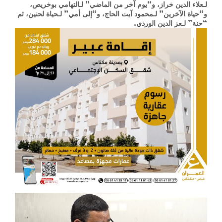
لـعلاء الدين خراز، و“يوم آخر من الماضي” لـالتهامي بوخريص،
و“حياة الآخرين” لـمحمود آيت الحاج، و“إلى أمي” لـحياة لحنين، ثم
“حنة” لـعز الدين الوردي.