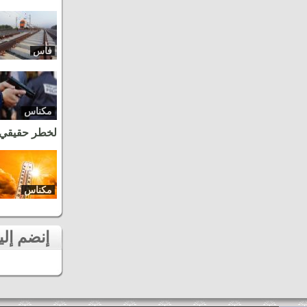
فاس
مكناس
لخطر حقيقي
مكناس
إنضم إلينا على الفايسبوك