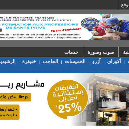
وقع
ية
صوت وصورة
خدمات
أكوراي
آزرو
الخميسات
الحاجب
خنيفرة
الرشيدية
|
|
|
|
|
|