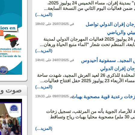
احتضنت ساحة "التاج" بمدينة إفران، مساء الخميس 24 يوليوز 2025،
 ضمن فعاليات اليوم الثاني من النسخة السابعة...
(المزيد...)
جان إفران الدولي تواصل
في 25/07/2025 على 18h02
بيئي والرياضي
تواصلت يوم الخميس 24 يوليوز 2025 فعاليات المهرجان الدولي لمدينة
عة، المنظم تحت شعار "الماء منبع الحياة ورهان...
(المزيد...)
 المجيد.. سمفونية أحيدوس
في 24/07/2025 على 14h41
جان إفران الدولي
في إطار الاحتفالات المخلدة للذكرى 26 لعيد العرش المجيد، شهدت ساحة
ز 2025 حفل افتتاح فعاليات...
(المزيد...)
صوت و صورة
ع زخات رعدية قوية مصحوبة بهبات
في 09/07/2025 على 13h33
ة للأرصاد الجوية بأنه من المرتقب، تسجيل زخات
رعدية قوية (من 15 إلى 30 ملم) مصحوبة محليا بهبات رياح وتساقط
(المزيد...)