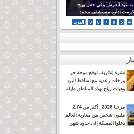
بة عيد العرش وفي حفل بهيج..
كرمت إدارة مستشفى محمد
ها المتقاعدين
4
5
6
7
8
9
المزيد
نشرة إنذارية.. توقع موجة حر
وزخات رعدية مع تساقط البرد
وهبات رياح بهذه المناطق طيلة
مرحبا 2026.. أكثر من 2,74
مليون شخص من مغاربة العالم
دخلوا المملكة إلى حدود شهر