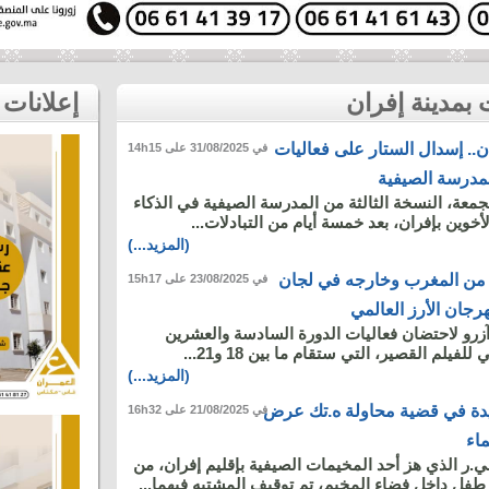
إعلانات
ن.. إسدال الستار على فعاليات
في 31/08/2025 على 14h15
لمدرسة الصيفية
معة، النسخة الثالثة من المدرسة الصيفية في الذكاء
خوين بإفران، بعد خمسة أيام من التبادلات...
(المزيد...)
ة من المغرب وخارجه في لجان
في 23/08/2025 على 15h17
آزرو لاحتضان فعاليات الدورة السادسة والعشرين
لفيلم القصير، التي ستقام ما بين 18 و21...
(المزيد...)
يدة في قضية محاولة ه.تك عرض
في 21/08/2025 على 16h32
اء
.ر الذي هز أحد المخيمات الصيفية بإقليم إفران، من
ل داخل فضاء المخيم، تم توقيف المشتبه فيهما...