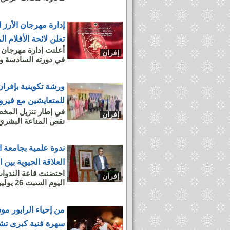
إدارة مهرجان الأرز ا
تعلن لائحة الأفلام 
أعلنت إدارة مهرجان ا
إفران
في دورته السادسة والعشرين ال
ورشة تكوينية بإفرا
للمتعايشين مع فير
في إطار تنزيل المخ
إفران
نقص المناعة البشري، 
ندوة علمية بجامعة 
العلاقة الحيوية بين ا
احتضنت قاعة الندوات
إفران
اليوم السبت 26 يوليوز 2025، ندوة علمية حول موضوع: "الغابة والموارد...
من إحياء الرابور مو
سهرة فنية كبرى تش