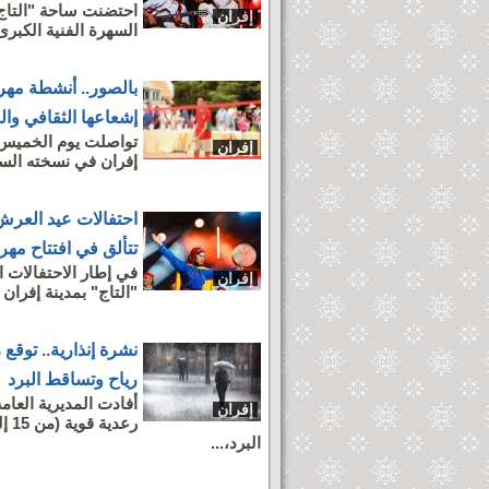
إفران
السهرة الفنية الكبرى
بالصور.. أنشطة مهر
إشعاعها الثقافي وال
إفران
إفران في نسخته الساب
احتفالات عيد العرش
تتألق في افتتاح مهر
إفران
"التاج" بمدينة إفران مساء الأربعاء 23 يوليو
نشرة إنذارية.. توق
رياح وتساقط البرد
أفادت المديرية العام
إفران
البرد،...