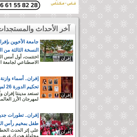
آخر الأحداث والمستجدات بمدينة إفران
جامعة الأخوين بإفرا
النسخة الثالثة من ا
اختتمت، أول أمس الج
إفران
الاصطناعي لجامعة الأ
إفران.. أسماء وازن
تحكيم الدورة 26 لمهرجان الأرز العالمي
تستعد مدينتا إفران و
إفران
لمهرجان الأرز العالمي ل
إفران.. تطورات جد
طفل بمخيم رأس الم
على إثر الحدث الخطي
إفران
محاولة هت.ك عرض طف