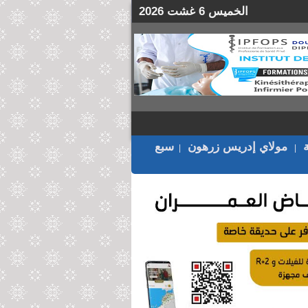
الخميس 6 غشت 2026
مولاي إدريس زرهون
سبع
|
|