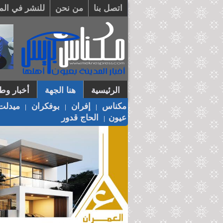
اتصل بنا
من نحن
للنشر في الم
الرئيسية
هنا الجهة
أخبار وطن
مكناس
إفران
بوفكران
ميدلت
|
|
|
عيون
الحاج قدور
|