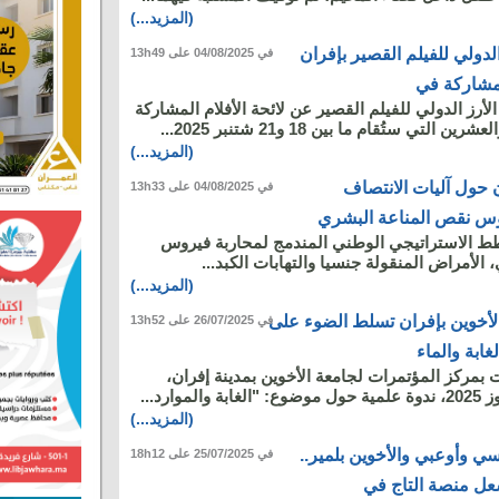
(المزيد...)
لدولي للفيلم القصير بإفران
في 04/08/2025 على 13h49
المشاركة في
لأرز الدولي للفيلم القصير عن لائحة الأفلام المشاركة
تي ستُقام ما بين 18 و21 شتنبر 2025...
(المزيد...)
ن حول آليات الانتصاف
في 04/08/2025 على 13h33
وس نقص المناعة البشري
طط الاستراتيجي الوطني المندمج لمحاربة فيروس
الأمراض المنقولة جنسيا والتهابات الكبد...
(المزيد...)
الأخوين بإفران تسلط الضوء على
في 26/07/2025 على 13h52
لغابة والماء
 بمركز المؤتمرات لجامعة الأخوين بمدينة إفران،
(المزيد...)
سي وأوعبي والأخوين بلمير..
في 25/07/2025 على 18h12
عل منصة التاج في